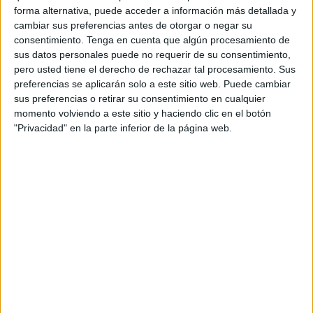
forma alternativa, puede acceder a información más detallada y
cambiar sus preferencias antes de otorgar o negar su
consentimiento.
Tenga en cuenta que algún procesamiento de
sus datos personales puede no requerir de su consentimiento,
pero usted tiene el derecho de rechazar tal procesamiento. Sus
preferencias se aplicarán solo a este sitio web. Puede cambiar
sus preferencias o retirar su consentimiento en cualquier
momento volviendo a este sitio y haciendo clic en el botón
"Privacidad" en la parte inferior de la página web.
Aceite de oliva tibio
Las sustancias oleosas, como el aceite, pueden ayudar
a diluir y ablandar la cera para que salga fácilmente.
Entibia apenas una cucharada de aceite de oliva
(debería estar a 37 grados, la temperatura del cuerpo y
el oído). Ten cuidado de no pasarte de esa
temperatura. Puedes, por ejemplo, calentarlo sobre una
vela.
Con ayuda de un gotero, vierte dos gotas de aceite