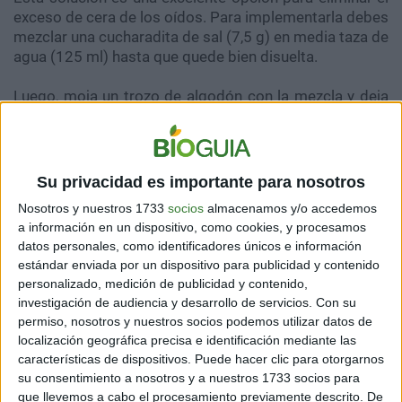
exceso de cera de los oídos. Para implementarla debes
mezclar una cucharadita de sal (7,5 g) en media taza de
agua (125 ml) hasta que quede bien disuelta.
Luego, moja un trozo de algodón con la mezcla y deja
caer algunas gotas de la solución en el oído, inclinando
levemente la cabeza hacia arriba.
Mantén esta posición un par de minutos para que el
Su privacidad es importante para nosotros
líquido entre en el conducto, y luego inclina la cabeza
Nosotros y nuestros 1733
socios
almacenamos y/o accedemos
en dirección opuesta para drenar la solución.
a información en un dispositivo, como cookies, y procesamos
datos personales, como identificadores únicos e información
De esta manera, el cerumen se aflojará y se limpiará
estándar enviada por un dispositivo para publicidad y contenido
solo. Es útil cuando hay exceso de cerumen pero aun
personalizado, medición de publicidad y contenido,
no se ha formado un gran tapón.
investigación de audiencia y desarrollo de servicios.
Con su
permiso, nosotros y nuestros socios podemos utilizar datos de
localización geográfica precisa e identificación mediante las
características de dispositivos. Puede hacer clic para otorgarnos
su consentimiento a nosotros y a nuestros 1733 socios para
que llevemos a cabo el procesamiento previamente descrito. De