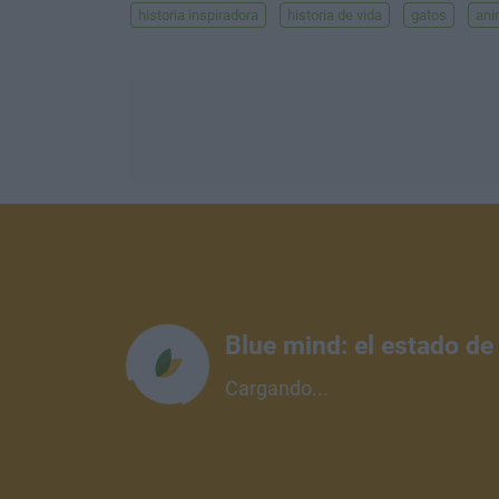
historia inspiradora
historia de vida
gatos
ani
Blue mind: el estado de
Cargando...