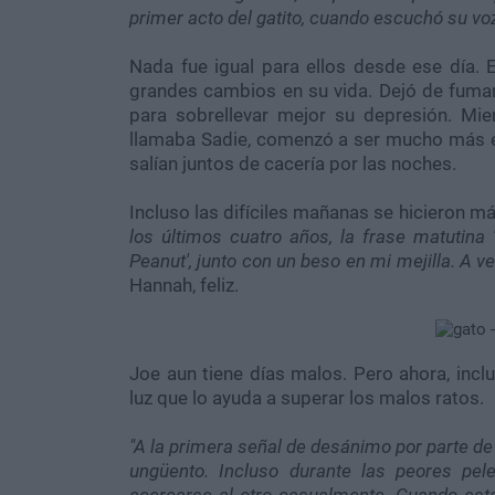
primer acto del gatito, cuando escuchó su voz,
Nada fue igual para ellos desde ese día. 
grandes cambios en su vida. Dejó de fuma
para sobrellevar mejor su depresión. Mien
llamaba Sadie, comenzó a ser mucho más es
salían juntos de cacería por las noches.
Incluso las difíciles mañanas se hicieron 
los últimos cuatro años, la frase matutina 
Peanut', junto con un beso en mi mejilla. A v
Hannah, feliz.
Joe aun tiene días malos. Pero ahora, inc
luz que lo ayuda a superar los malos ratos.
"A la primera señal de desánimo por parte de
ungüento. Incluso durante las peores pe