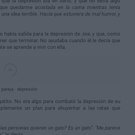
ue la depresión iba en serio, y que no sería algo
que quedarme acostada en la cama mientras tenía
 una idea terrible. Hacía que estuviera de mal humor, y
había salida para la depresión de Joe, y que, como
tener que terminar. No ayudaba cuando él le decía que
e se aprende a vivir con ella.
atito. No era algo para combatir la depresión de su
mplemente un plan para ahuyentar a las ratas que
 las personas quieren un gato? Es un gato”. "Me parece
e”
, le decía.