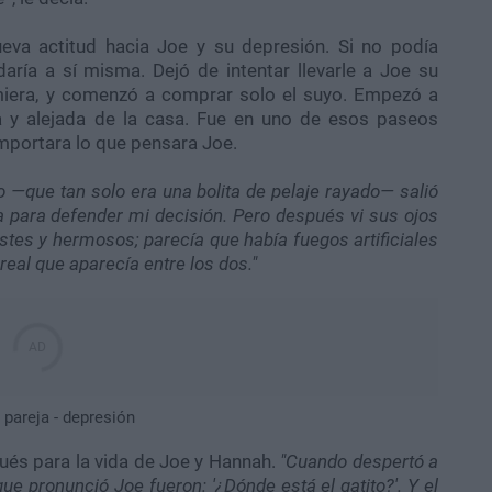
eva actitud hacia Joe y su depresión. Si no podía
aría a sí misma. Dejó de intentar llevarle a Joe su
omiera, y comenzó a comprar solo el suyo. Empezó a
 y alejada de la casa. Fue en uno de esos paseos
importara lo que pensara Joe.
o —que tan solo era una bolita de pelaje rayado— salió
ta para defender mi decisión. Pero después vi sus ojos
istes y hermosos; parecía que había fuegos artificiales
real que aparecía entre los dos."
ués para la vida de Joe y Hannah.
"Cuando despertó a
ue pronunció Joe fueron: '¿Dónde está el gatito?'. Y el