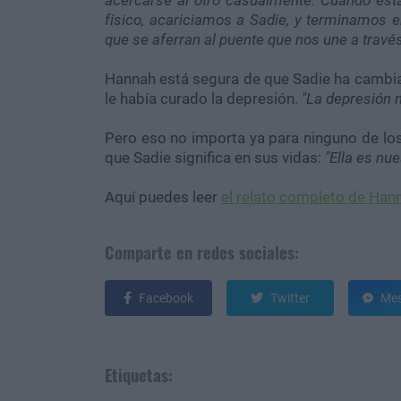
acercarse al otro casualmente. Cuando es
físico, acariciamos a Sadie, y terminamos 
que se aferran al puente que nos une a travé
Hannah está segura de que Sadie ha cambiado
le había curado la depresión.
"La depresión n
Pero eso no importa ya para ninguno de lo
que Sadie significa en sus vidas:
"Ella es nue
Aquí puedes leer
el relato completo de Han
Comparte en redes sociales:
Facebook
Twitter
Mes
Etiquetas: