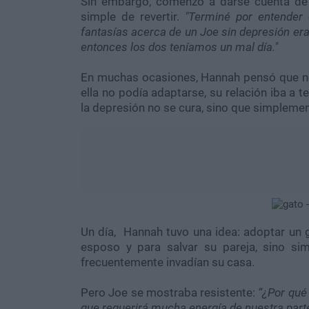
Sin embargo, comenzó a darse cuenta de q
simple de revertir.
"Terminé por entender 
fantasías acerca de un Joe sin depresión era
entonces los dos teníamos un mal día."
En muchas ocasiones, Hannah pensó que no 
ella no podía adaptarse, su relación iba a 
la depresión no se cura, sino que simplement
Un día, Hannah tuvo una idea: adoptar un g
esposo y para salvar su pareja, sino si
frecuentemente invadían su casa.
Pero Joe se mostraba resistente:
“¿Por qué
que requerirá mucha energía de nuestra part