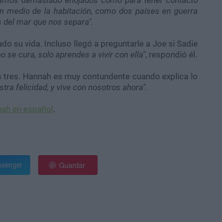
tamos demasiado enojados como para tener contacto
en medio de la habitación, como dos países en guerra
s del mar que nos separa".
 su vida. Incluso llegó a preguntarle a Joe si Sadie
o se cura, solo aprendes a vivir con ella"
, respondió él.
s tres. Hannah es muy contundente cuando explica lo
stra felicidad, y vive con nosotros ahora".
nah en español
.
Guardar
senger