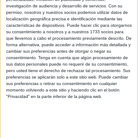
puede tener efectos acumulativos que no deben ser
investigación de audiencia y desarrollo de servicios.
Con su
subestimados.
permiso, nosotros y nuestros socios podemos utilizar datos de
localización geográfica precisa e identificación mediante las
El cadmio, por su parte, es otro metal tóxico con
características de dispositivos. Puede hacer clic para otorgarnos
efectos nocivos bien documentados. Este metal puede
su consentimiento a nosotros y a nuestros 1733 socios para
dañar los riñones, el hígado y los pulmones, y su
que llevemos a cabo el procesamiento previamente descrito. De
exposición a largo plazo ha sido vinculada con un
forma alternativa, puede acceder a información más detallada y
cambiar sus preferencias antes de otorgar o negar su
mayor riesgo de cáncer. La detección de cadmio en
consentimiento.
Tenga en cuenta que algún procesamiento de
tampones es un hallazgo que debería encender las
sus datos personales puede no requerir de su consentimiento,
alarmas, ya que su presencia podría estar
pero usted tiene el derecho de rechazar tal procesamiento. Sus
contribuyendo a una exposición innecesaria y
preferencias se aplicarán solo a este sitio web. Puede cambiar
potencialmente peligrosa a este metal. El cadmio, al
sus preferencias o retirar su consentimiento en cualquier
igual que el plomo y el arsénico, no tiene ningún papel
momento volviendo a este sitio y haciendo clic en el botón
beneficioso en el cuerpo humano, y su presencia en
"Privacidad" en la parte inferior de la página web.
productos de uso tan frecuente es motivo de gran
preocupación.
Tampones orgánicos vs. no