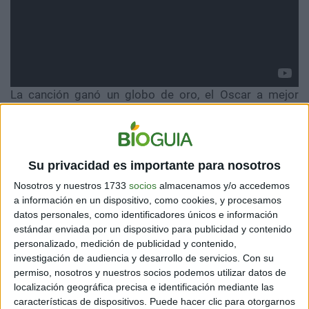
La canción ganó un globo de oro, el Oscar a mejor
canción por la película “Eight Mile” y es considerada
una de las más exitosas de todo el siglo XXI (con
números y millones de dólares que respaldan esa
idea). A pesar de que haya pasado de moda parece que
Su privacidad es importante para nosotros
todos la conocen,
pero a los que les gusta con más
entusiasmo pueden tener síntomas de psicopatía
.
Nosotros y nuestros 1733
socios
almacenamos y/o accedemos
a información en un dispositivo, como cookies, y procesamos
datos personales, como identificadores únicos e información
estándar enviada por un dispositivo para publicidad y contenido
personalizado, medición de publicidad y contenido,
‘NO DIGGITY’ – BLACKSTREET
investigación de audiencia y desarrollo de servicios.
Con su
permiso, nosotros y nuestros socios podemos utilizar datos de
localización geográfica precisa e identificación mediante las
características de dispositivos. Puede hacer clic para otorgarnos