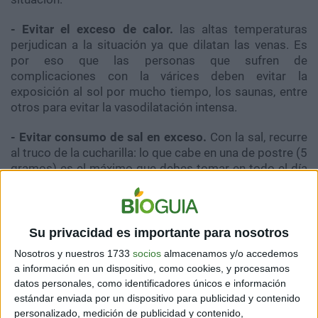
- Evitar el exceso de calor.
las altas temperaturas
perjudican a la situación ya que dilatan las venas. Es
por eso que las personas que sufren de
complicaciones con la várices deben evitar la
exposición al sol por mucho tiempo, los saunas, entre
otros para evitar la vasodilatación intensa.
- Evitar consumo de sal en exceso.
Con la sal, recurre
al truco de la cucharilla: lo que cabe en una de postre (5
gramos) es el máximo que debes tomar en todo el día
(ten en cuenta que hay muchos productos que llevan
sal añadida, no solo cuenta la que pongas con el salero.
Exceder esa cantidad favorece la retención de líquidos,
que provoca hinchazón de tobillos.
Su privacidad es importante para nosotros
Nosotros y nuestros 1733
socios
almacenamos y/o accedemos
a información en un dispositivo, como cookies, y procesamos
datos personales, como identificadores únicos e información
estándar enviada por un dispositivo para publicidad y contenido
personalizado, medición de publicidad y contenido,