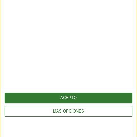
¡Sumate a nuestra comunidad y recibe
en tu correo una selección exclusiva de
nuestros contenidos!
Me quiero suscribir
ACEPTO
MÁS OPCIONES