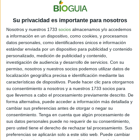
via GIPHY
Su privacidad es importante para nosotros
Nosotros y nuestros 1733
socios
almacenamos y/o accedemos
a información en un dispositivo, como cookies, y procesamos
La mujer con la boca cortada
datos personales, como identificadores únicos e información
estándar enviada por un dispositivo para publicidad y contenido
personalizado, medición de publicidad y contenido,
investigación de audiencia y desarrollo de servicios.
Con su
permiso, nosotros y nuestros socios podemos utilizar datos de
Se trata de la historia de la esposa de un samurái, cuya
localización geográfica precisa e identificación mediante las
características de dispositivos. Puede hacer clic para otorgarnos
cara es atravesada con crueldad debido a los celos de
su consentimiento a nosotros y a nuestros 1733 socios para
su pareja, dibujándole una especie de sonrisa malévola.
que llevemos a cabo el procesamiento previamente descrito. De
Algunos aseguran que vaga por las calles de Japón
forma alternativa, puede acceder a información más detallada y
preguntando “
¿Soy hermosa?
” si respondes
cambiar sus preferencias antes de otorgar o negar su
afirmativamente, se quitará la máscara que lleva sobre
consentimiento.
Tenga en cuenta que algún procesamiento de
su cara y te volverá a preguntar. Si te niegas, serás
sus datos personales puede no requerir de su consentimiento,
decapitado en el acto.
pero usted tiene el derecho de rechazar tal procesamiento. Sus
preferencias se aplicarán solo a este sitio web. Puede cambiar