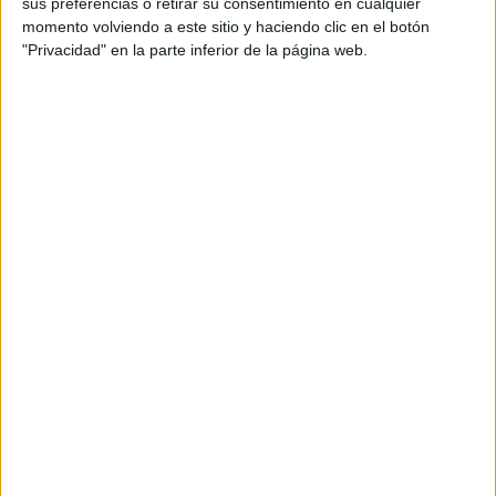
sus preferencias o retirar su consentimiento en cualquier
momento volviendo a este sitio y haciendo clic en el botón
"Privacidad" en la parte inferior de la página web.
Así que pase lo que pase, no digas que no.
La aldea Inunaki