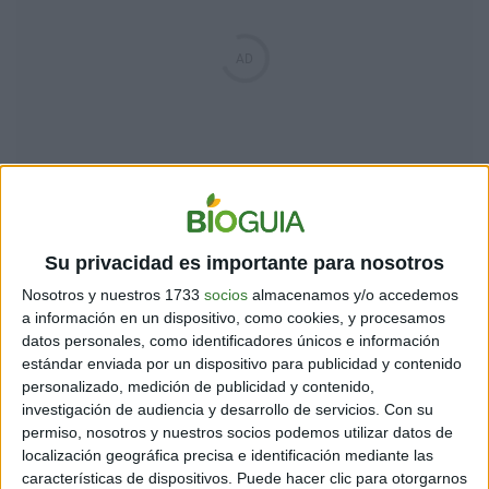
Aunque todas las relaciones tienen problemas y a
veces la fecha no es la adecuada, intenta que el 14 de
Su privacidad es importante para nosotros
febrero sea un día extra, aparte de todo lo que pasa en
sus vidas y simplemente disfruten del tiempo que
Nosotros y nuestros 1733
socios
almacenamos y/o accedemos
tienen juntos. Recuerden porque están juntos, porque
a información en un dispositivo, como cookies, y procesamos
siguen luchando por lo que tienen y vivan ese día como
datos personales, como identificadores únicos e información
si fuera el primero de su relación.
estándar enviada por un dispositivo para publicidad y contenido
personalizado, medición de publicidad y contenido,
investigación de audiencia y desarrollo de servicios.
Con su
permiso, nosotros y nuestros socios podemos utilizar datos de
NO REGALES UNA MASCOTA
localización geográfica precisa e identificación mediante las
características de dispositivos. Puede hacer clic para otorgarnos