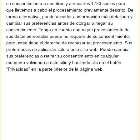
su consentimiento a nosotros y a nuestros 1733 socios para
que llevemos a cabo el procesamiento previamente descrito. De
Sorprender a alguien con un cachorro parece un gesto
forma alternativa, puede acceder a información más detallada y
romántico superior a todos los demás, pero si estás
cambiar sus preferencias antes de otorgar o negar su
buscando una salida fácil no lo hagas. Es mejor que
consentimiento.
Tenga en cuenta que algún procesamiento de
antes de regalar algo con vida, lo decidan entre los dos,
sus datos personales puede no requerir de su consentimiento,
pongan límites y reglas de qué sucederá después, pues
pero usted tiene el derecho de rechazar tal procesamiento. Sus
lo peor que puedes hacer es regalar un perro que poco
preferencias se aplicarán solo a este sitio web. Puede cambiar
tiempo después vivirá en la calles.
sus preferencias o retirar su consentimiento en cualquier
momento volviendo a este sitio y haciendo clic en el botón
"Privacidad" en la parte inferior de la página web.
Si no tienes pareja:
NO LLENES EL AIRE CON NEGATIVIDAD
A muchas personas no les agrada ese día y tienen