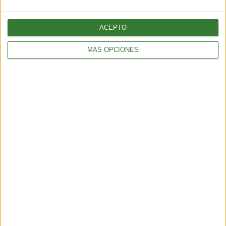
ACEPTO
MÁS OPCIONES
ENTRETENIMIENTO
Muyuna Fest 2026: el festival de cine flotante selvático
2 min
| 2026-02-19 18:51
ENTRETENIMIENTO