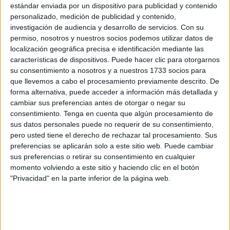
tragedia, cuando Baldwin disparó un arma que se
estándar enviada por un dispositivo para publicidad y contenido
suponía que contenía solo balas de fogueo pero cuyo
personalizado, medición de publicidad y contenido,
proyectil real había acabó hiriendo fatalmente a
investigación de audiencia y desarrollo de servicios.
Con su
Hutchins, de 42 años.
permiso, nosotros y nuestros socios podemos utilizar datos de
localización geográfica precisa e identificación mediante las
La demanda de Baldwin se produce en medio de
características de dispositivos. Puede hacer clic para otorgarnos
acciones legales presentadas por la guionista Mamie
su consentimiento a nosotros y a nuestros 1733 socios para
Mitchell contra varios miembros del equipo, incluido
que llevemos a cabo el procesamiento previamente descrito. De
él.
forma alternativa, puede acceder a información más detallada y
cambiar sus preferencias antes de otorgar o negar su
En octubre, el actor llegó a un acuerdo no revelado con
consentimiento.
Tenga en cuenta que algún procesamiento de
sus datos personales puede no requerir de su consentimiento,
la familia de Hutchins.
pero usted tiene el derecho de rechazar tal procesamiento. Sus
preferencias se aplicarán solo a este sitio web. Puede cambiar
sus preferencias o retirar su consentimiento en cualquier
momento volviendo a este sitio y haciendo clic en el botón
"Privacidad" en la parte inferior de la página web.