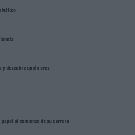
elvático
planeta
ga y descubre quién eres
n papel al comienzo de su carrera