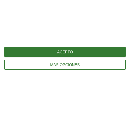
ENTRETENIMIENTO
Muyuna Fest 2026: el festival de cine flotante selvático
2 min
| 2026-02-19 18:51
ACEPTO
MÁS OPCIONES
ENTRETENIMIENTO
Viral: hacé el test que revela tu impacto en el planeta
2 min
| 2026-02-18 21:44