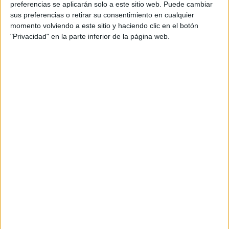
CRUCE #1
preferencias se aplicarán solo a este sitio web. Puede cambiar
sus preferencias o retirar su consentimiento en cualquier
En el caso de que lo primero que hayan visto es la
momento volviendo a este sitio y haciendo clic en el botón
imagen ubicada a la izquierda, es señal de que eres una
"Privacidad" en la parte inferior de la página web.
persona que se caracteriza por su racionalidad a la
hora de tomar decisiones. Esto significa que eres muy
comprensivo y generoso. Te destacas por ser una
persona de gran responsabilidad afectiva y eres leal en
todo momento.
CRUCE #2
Justo la fotografía del medio representa a los
detallistas. Jamas olvidas las fechas especiales, eres
muy sentimental, inteligente y sobretodo prevalece la
amabilidad en estas situaciones.
CRUCE #3
Por último si escogiste la opción tres, ésta simboliza