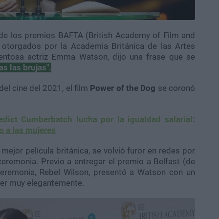
 de los premios BAFTA (British Academy of Film and
 otorgados por la Academia Británica de las Artes
alentosa actriz Emma Watson, dijo una frase que se
as las brujas".
el cine del 2021, el film
Power of the Dog
se coronó
edict Cumberbatch lucha por la igualdad salarial:
o a las mujeres
jor película británica, se volvió furor en redes por
ceremonia. Previo a entregar el premio a Belfast (de
ceremonia, Rebel Wilson, presentó a Watson con un
er muy elegantemente.