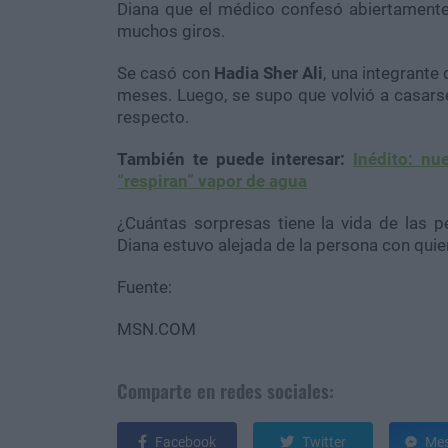
Diana que el médico confesó abiertamente
muchos giros.
Se casó con
Hadia Sher Ali
, una integrante
meses. Luego, se supo que volvió a casar
respecto.
También te puede interesar:
Inédito: nu
“respiran” vapor de agua
¿Cuántas sorpresas tiene la vida de las p
Diana estuvo alejada de la persona con quie
Fuente:
MSN.COM
Comparte en redes sociales:
Facebook
Twitter
Mes