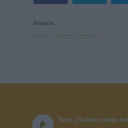
Etiquetas:
Lady Di
Categoría 5
Realeza
Test: ¿Cuánto sabés so