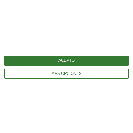
ENTRETENIMIENTO
Muyuna Fest 2026: el festival de cine flotante selvático
2 min
| 2026-02-19 18:51
ACEPTO
MÁS OPCIONES
ENTRETENIMIENTO
Viral: hacé el test que revela tu impacto en el planeta
2 min
| 2026-02-18 21:44