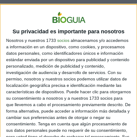
Su privacidad es importante para nosotros
Nosotros y nuestros 1733
socios
almacenamos y/o accedemos
a información en un dispositivo, como cookies, y procesamos
datos personales, como identificadores únicos e información
estándar enviada por un dispositivo para publicidad y contenido
personalizado, medición de publicidad y contenido,
investigación de audiencia y desarrollo de servicios.
Con su
permiso, nosotros y nuestros socios podemos utilizar datos de
localización geográfica precisa e identificación mediante las
características de dispositivos. Puede hacer clic para otorgarnos
CÓMO OBSERVAR LA LUNA EN TODO SU
su consentimiento a nosotros y a nuestros 1733 socios para
ESPLENDOR
que llevemos a cabo el procesamiento previamente descrito. De
forma alternativa, puede acceder a información más detallada y
cambiar sus preferencias antes de otorgar o negar su
Sigue estos consejos para apreciar todo el esplendor
consentimiento.
Tenga en cuenta que algún procesamiento de
de la luna llena:
sus datos personales puede no requerir de su consentimiento,
pero usted tiene el derecho de rechazar tal procesamiento. Sus