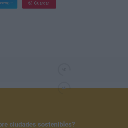
Guardar
senger
bre ciudades sostenibles?