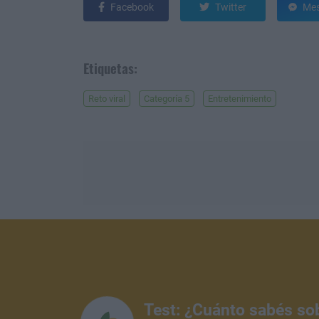
Facebook
Twitter
Mes
Etiquetas:
Reto viral
Categoría 5
Entretenimiento
Test: ¿Cuánto sabés so