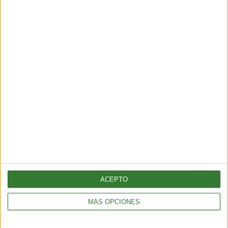
¡Sumate a nuestra comunidad y recibe
en tu correo una selección exclusiva de
nuestros contenidos!
Me quiero suscribir
ACEPTO
MÁS OPCIONES