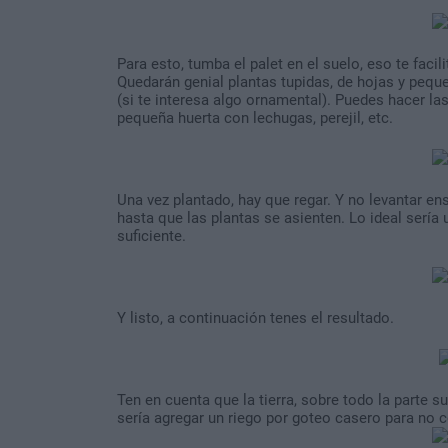
Para esto, tumba el palet en el suelo, eso te faci
Quedarán genial plantas tupidas, de hojas y pequ
(si te interesa algo ornamental). Puedes hacer l
pequeña huerta con lechugas, perejil, etc.
Una vez plantado, hay que regar. Y no levantar ens
hasta que las plantas se asienten. Lo ideal serí
suficiente.
Y listo, a continuación tenes el resultado.
Ten en cuenta que la tierra, sobre todo la parte 
sería agregar un riego por goteo casero para no co