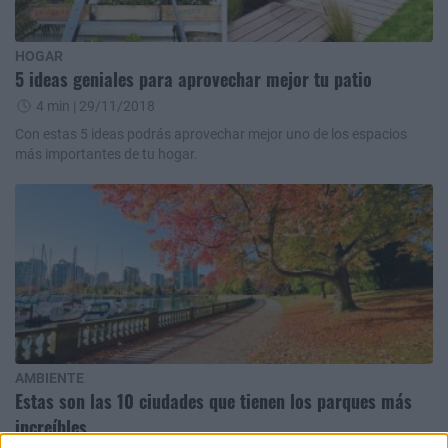
HOGAR
5 ideas geniales para aprovechar mejor tu patio
4 min
| 29/11/2018
Con estas 5 ideas podrás aprovechar mejor uno de los espacios
más importantes de tu hogar.
AMBIENTE
Estas son las 10 ciudades que tienen los parques más
increíbles