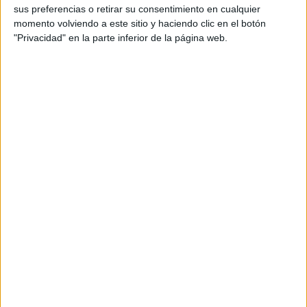
sus preferencias o retirar su consentimiento en cualquier
momento volviendo a este sitio y haciendo clic en el botón
"Privacidad" en la parte inferior de la página web.
HOGAR
Las mejores ideas con las que puedes transformar unos
simples bloques de hormi..
3 min
| 05/12/2017
Si eres de las personas a las que les gusta crear, aquí tienes
ingeniosas ideas para hacer en tu hogar con bloques de cemento.