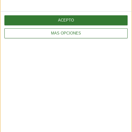
ACEPTO
MÁS OPCIONES
AMBIENTE
Truco para averiguar si a tus plantas les falta luz
4 min
| 13/01/2017
Aprende a reconocer cuándo las plantas sufren falta o exceso de
luz.
AMBIENTE