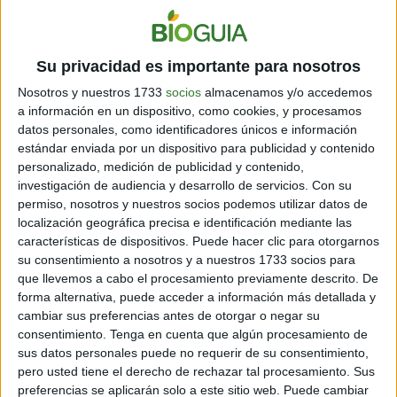
5 min
| 19/09/2018
Si alguna vez te encuentras en alguna de estas ciudades, no olvides
dar un paseo por sus parques.
Su privacidad es importante para nosotros
Nosotros y nuestros 1733
socios
almacenamos y/o accedemos
a información en un dispositivo, como cookies, y procesamos
datos personales, como identificadores únicos e información
estándar enviada por un dispositivo para publicidad y contenido
personalizado, medición de publicidad y contenido,
investigación de audiencia y desarrollo de servicios.
Con su
permiso, nosotros y nuestros socios podemos utilizar datos de
localización geográfica precisa e identificación mediante las
características de dispositivos. Puede hacer clic para otorgarnos
HOGAR
su consentimiento a nosotros y a nuestros 1733 socios para
¿Cómo diseñar un jardín en el baño? ¡8 ideas fabulosas!
que llevemos a cabo el procesamiento previamente descrito. De
1 min
| 14/06/2018
forma alternativa, puede acceder a información más detallada y
cambiar sus preferencias antes de otorgar o negar su
Aquí tienes algunas ideas fantásticas para realizarlo con poco
dinero. ¡Invierte en un jardín para tu cuarto de baño y deja que sea
consentimiento.
Tenga en cuenta que algún procesamiento de
la estrella de tu decoración!
sus datos personales puede no requerir de su consentimiento,
pero usted tiene el derecho de rechazar tal procesamiento. Sus
preferencias se aplicarán solo a este sitio web. Puede cambiar