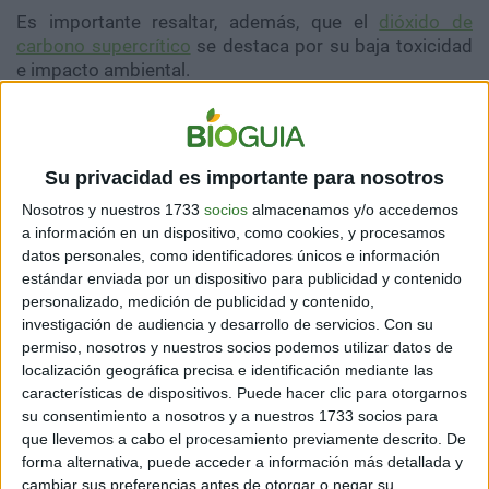
Es importante resaltar, además, que el
dióxido de
carbono supercrítico
se destaca por su baja toxicidad
e impacto ambiental.
El prototipo diseñado es de 10 mega-vatios, pero la
Su privacidad es importante para nosotros
intención es aumentarlo a 33. Además, puede
encenderse y apagarse fácilmente. Estas
Nosotros y nuestros 1733
socios
almacenamos y/o accedemos
características además lo vuelven apto para el
a información en un dispositivo, como cookies, y procesamos
almacenaje energético a escala de red.
datos personales, como identificadores únicos e información
estándar enviada por un dispositivo para publicidad y contenido
Si estos avances son desarrollados y difundidos, es
personalizado, medición de publicidad y contenido,
posible que pequeños pueblos puedan acceder a la
investigación de audiencia y desarrollo de servicios.
Con su
energía eléctrica de una manera práctica y eficiente.
permiso, nosotros y nuestros socios podemos utilizar datos de
localización geográfica precisa e identificación mediante las
características de dispositivos. Puede hacer clic para otorgarnos
su consentimiento a nosotros y a nuestros 1733 socios para
que llevemos a cabo el procesamiento previamente descrito. De
forma alternativa, puede acceder a información más detallada y
cambiar sus preferencias antes de otorgar o negar su