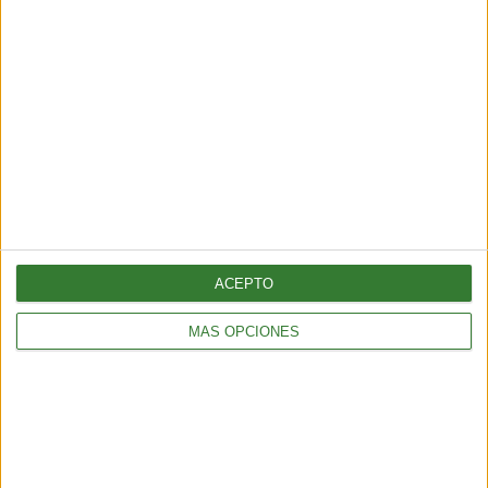
INNOVACIÓN
Crearon pez que “devora” microplásticos y limpia ríos
2 min
| 2026-03-04 20:10
ACEPTO
INNOVACIÓN
MÁS OPCIONES
Desmond Tutu eligió la cremación del futuro: la aquamación
2 min
| 2026-03-02 19:40