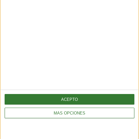
¡TE ESPERAMOS EN BIOFERIA PARA VIVIR UNA
EXPERIENCIA TRANSFORMADORA!.
Comparte en redes sociales:
Guardar
Etiquetas:
ACEPTO
Bioferia
Bioferia argentina
sustentabilidad
categoria 2
MÁS OPCIONES
SUSCRÍBETE AL NEWSLETTER Y