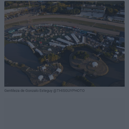
Gentileza de Gonzalo Esteguy @THISGUYPHOTO