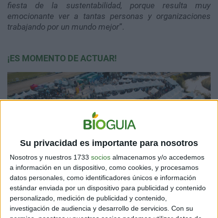
fiesta de la sustentabilidad, porque resulta muy
emocionante ver a tantas personas y organizaciones
trabajando por un mundo mejor
”.
¡ES MOMENTO DE ACTUAR!
Su privacidad es importante para nosotros
Nosotros y nuestros 1733
socios
almacenamos y/o accedemos
a información en un dispositivo, como cookies, y procesamos
datos personales, como identificadores únicos e información
estándar enviada por un dispositivo para publicidad y contenido
personalizado, medición de publicidad y contenido,
Gentileza de Gonzalo Esteguy @THISGUYPHOTO
investigación de audiencia y desarrollo de servicios.
Con su
El
cambio climático
es el mayor desafío ambiental y