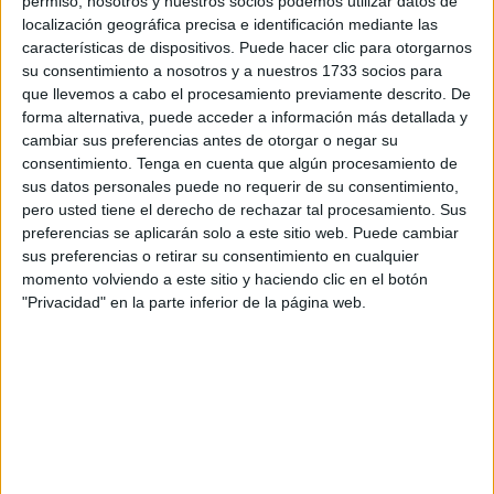
permiso, nosotros y nuestros socios podemos utilizar datos de
vivimos un momento decisivo en el que gobiernos,
localización geográfica precisa e identificación mediante las
organizaciones y personas han comenzado a
características de dispositivos. Puede hacer clic para otorgarnos
reconocer el problema y tomar acción ante la mayor
su consentimiento a nosotros y a nuestros 1733 socios para
crisis social y ambiental de la historia.
que llevemos a cabo el procesamiento previamente descrito. De
forma alternativa, puede acceder a información más detallada y
Nuestras sociedades demandan cambios reales y
cambiar sus preferencias antes de otorgar o negar su
transparencia de parte de las empresas, sobre todo
consentimiento.
Tenga en cuenta que algún procesamiento de
considerando que las principales causas del problema
sus datos personales puede no requerir de su consentimiento,
son las formas de producción, consumo y distribución
pero usted tiene el derecho de rechazar tal procesamiento. Sus
de la riqueza. En este contexto, surgen
preferencias se aplicarán solo a este sitio web. Puede cambiar
emprendimientos que aportan valor y ofrecen
sus preferencias o retirar su consentimiento en cualquier
alternativas que responden a las nuevas necesidades
momento volviendo a este sitio y haciendo clic en el botón
de sostenibilidad.
"Privacidad" en la parte inferior de la página web.
ALIADOS DE TODOS LOS SECTORES
Bioferia
se realizará en alianza con el
Ministerio de
Espacio Público e Higiene Urbana del Gobierno de la
Ciudad de Buenos Aires
y el
Hipódromo de Palermo
,
pero también contará con el apoyo de diversas