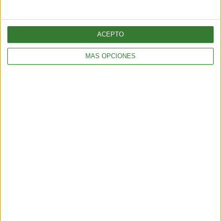
ACEPTO
MÁS OPCIONES
BIENESTAR
¿Cómo elegir una opción eficiente para calefaccionar tu hogar
sin gastar de más?
5 min
| 2026-04-13 18:56