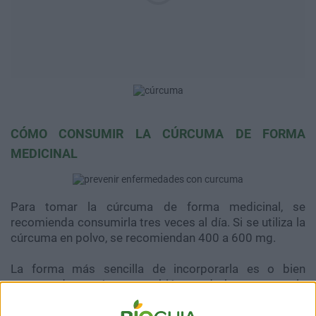
CÓMO CONSUMIR LA CÚRCUMA DE FORMA
MEDICINAL
Para tomar la cúrcuma de forma medicinal, se
recomienda consumirla tres veces al día. Si se utiliza la
cúrcuma en polvo, se recomiendan 400 a 600 mg.
La forma más sencilla de incorporarla es o bien
preparando un té, que también puede hacerse con la
raíz (en ese caso, se recomienda consumir entre 1,5 y 3
gramos de raíz al día), o bien agregando una