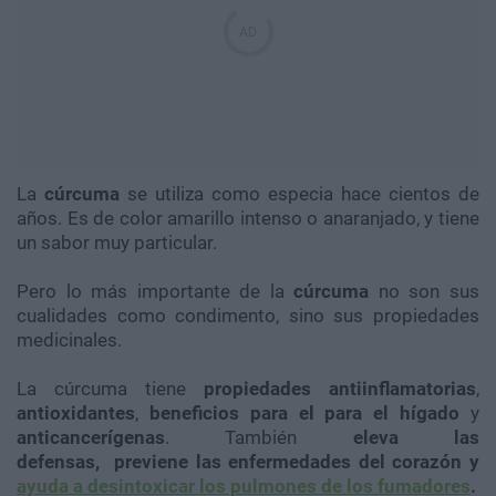
La
cúrcuma
se utiliza como especia hace cientos de
años. Es de color amarillo intenso o anaranjado, y tiene
un sabor muy particular.
Pero lo más importante de
la
cúrcuma
no son sus
cualidades como condimento, sino sus propiedades
medicinales.
La cúrcuma tiene
propiedades antiinflamatorias
,
antioxidantes
,
beneficios para el para el hígado
y
anticancerígenas
. También
eleva las
defensas,
previene las enfermedades del corazón y
ayuda a desintoxicar los pulmones de los fumadores
.