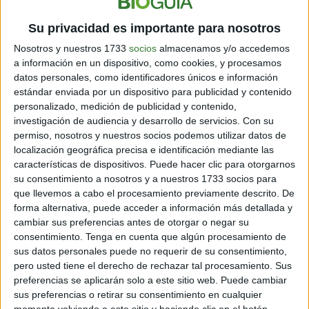
cucharadita de cúrcuma en polvo en las sopas, salsas,
Su privacidad es importante para nosotros
o preparando una
limonada de cúrcuma
.
Nosotros y nuestros 1733
socios
almacenamos y/o accedemos
Consumirla tres veces al día de esa manera ya tendrá
a información en un dispositivo, como cookies, y procesamos
un efecto que puede ser notorio, y cumplirá una función
datos personales, como identificadores únicos e información
preventiva. Pero si se quieren aprovechar sus
estándar enviada por un dispositivo para publicidad y contenido
propiedades realmente al máximo, y tomarse como
personalizado, medición de publicidad y contenido,
tratamiento, por ejemplo, para revertir un proceso
investigación de audiencia y desarrollo de servicios.
Con su
inflamatorio, hay que hacer aun unos ajustes más.
permiso, nosotros y nuestros socios podemos utilizar datos de
localización geográfica precisa e identificación mediante las
características de dispositivos. Puede hacer clic para otorgarnos
su consentimiento a nosotros y a nuestros 1733 socios para
que llevemos a cabo el procesamiento previamente descrito. De
forma alternativa, puede acceder a información más detallada y
cambiar sus preferencias antes de otorgar o negar su
consentimiento.
Tenga en cuenta que algún procesamiento de
sus datos personales puede no requerir de su consentimiento,
pero usted tiene el derecho de rechazar tal procesamiento. Sus
preferencias se aplicarán solo a este sitio web. Puede cambiar
sus preferencias o retirar su consentimiento en cualquier
momento volviendo a este sitio y haciendo clic en el botón