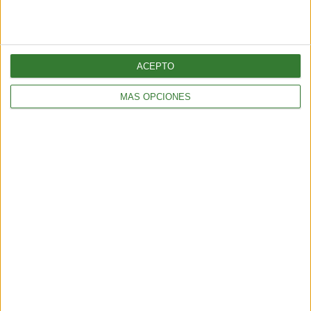
ACEPTO
MÁS OPCIONES
BIENESTAR
La proteína, mucho más que un nutriente clave para el
mantenimiento de la masa muscular
3 min
| 2026-06-01 17:00
BIENESTAR