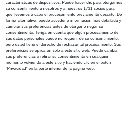
características de dispositivos. Puede hacer clic para otorgarnos
Universidad de Colorado Boulder, se realizaron pruebas
su consentimiento a nosotros y a nuestros 1731 socios para
realizadas con pequeños grupos de voluntarios, donde
que llevemos a cabo el procesamiento previamente descrito. De
se midieron los niveles de luz durante un acampe y se
forma alternativa, puede acceder a información más detallada y
tomaron nuestras de sangre a los participantes para
cambiar sus preferencias antes de otorgar o negar su
examinar la presencia de la hormona del sueño, la
consentimiento.
Tenga en cuenta que algún procesamiento de
melatonina.
sus datos personales puede no requerir de su consentimiento,
pero usted tiene el derecho de rechazar tal procesamiento. Sus
¿Cuáles fueron los resultados?
preferencias se aplicarán solo a este sitio web. Puede cambiar
sus preferencias o retirar su consentimiento en cualquier
El estudio comprobó que durante una semana de
momento volviendo a este sitio y haciendo clic en el botón
camping, aun en invierno, las personas estaban
"Privacidad" en la parte inferior de la página web.
expuestas a 13 veces más cantidad de luz natural que
estando en un hogar convencional; y sus niveles de
melatonina comenzaban a aumentar, ¡dos horas y
media antes!
En este sentido, los relojes internos se comenzaban a
alinear con respecto al momento de dormir y
despertarse. Un elemento fundamental para esto,
sumado a la luz natural, fue la ausencia de dispositivos