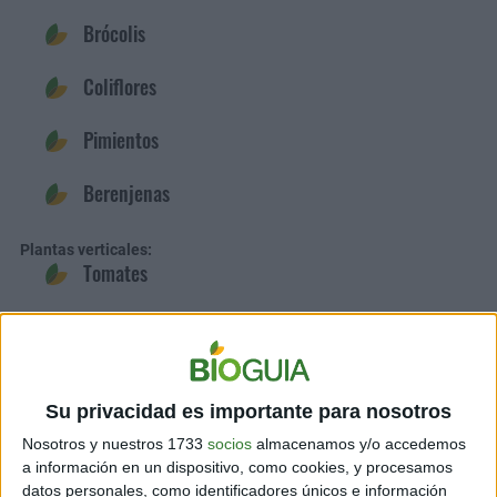
Brócolis
Coliflores
Pimientos
Berenjenas
Plantas verticales:
Tomates
Pepinos
Vainitas
Su privacidad es importante para nosotros
Arvejas
Nosotros y nuestros 1733
socios
almacenamos y/o accedemos
a información en un dispositivo, como cookies, y procesamos
Menestras
datos personales, como identificadores únicos e información