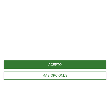
ALIMENTACIÓN
Pepino con bicarbonato: ¿por qué todos lo están probando?
2 min
| 2025-11-10 23:20
ACEPTO
ALIMENTACIÓN
MÁS OPCIONES
Tortitas crujientes de quinoa, calabacita y queso feta
2 min
| 2025-11-07 00:39