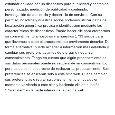
estándar enviada por un dispositivo para publicidad y contenido
personalizado, medición de publicidad y contenido,
- Ideal para pequeños espacios y cada vez más
investigación de audiencia y desarrollo de servicios.
Con su
popular entre los jardineros urbanos, esta huerta
permiso, nosotros y nuestros socios podemos utilizar datos de
es suficiente para el abastecimiento diario de
localización geográfica precisa e identificación mediante las
legumbres de una persona, por un mes.
características de dispositivos. Puede hacer clic para otorgarnos
su consentimiento a nosotros y a nuestros 1733 socios para
que llevemos a cabo el procesamiento previamente descrito. De
- Esta huerta se divide en rectángulos menores.
forma alternativa, puede acceder a información más detallada y
Cada espacio tiene una legumbre, flor o hierba
cambiar sus preferencias antes de otorgar o negar su
diferente.
consentimiento.
Tenga en cuenta que algún procesamiento de
sus datos personales puede no requerir de su consentimiento,
pero usted tiene el derecho de rechazar tal procesamiento. Sus
- En la construccion de la estructura, se usan tubos
preferencias se aplicarán solo a este sitio web. Puede cambiar
de fierro o Pvc y alambres.
sus preferencias o retirar su consentimiento en cualquier
momento volviendo a este sitio y haciendo clic en el botón
- Las plantas más grandes van en las filas de atrás,
"Privacidad" en la parte inferior de la página web.
las más chicas en las filas posteriores, mas
cercanas a la dirección en que les llegue la luz del
sol.