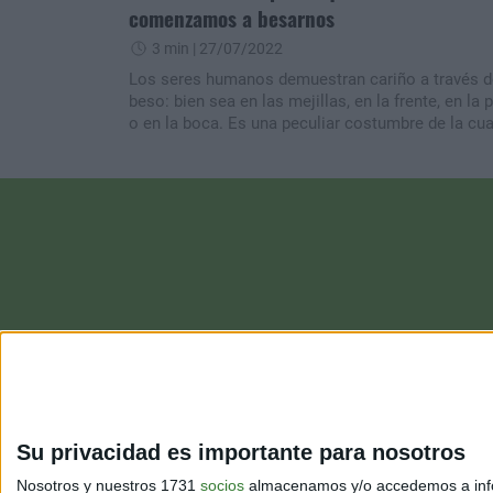
comenzamos a besarnos
3 min
| 27/07/2022
Los seres humanos demuestran cariño a través d
beso: bien sea en las mejillas, en la frente, en la p
o en la boca. Es una peculiar costumbre de la cua
se han entretejido heterogéneas explicaciones.
Su privacidad es importante para nosotros
Nosotros y nuestros 1731
socios
almacenamos y/o accedemos a infor