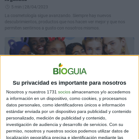
5 min
| 28/04/2023
La cosmetología sigue avanzando. Siempre hay nuevos
descubrimientos, productos que nos hacen ver mejor y que nos
permiten sentirnos a gusto con nosotros mismos.
Su privacidad es importante para nosotros
Nosotros y nuestros 1731
socios
almacenamos y/o accedemos
AMBIENTE
a información en un dispositivo, como cookies, y procesamos
Una de las mayores marcas de belleza del mundo lanza
datos personales, como identificadores únicos e información
sus productos Cruelty Free
estándar enviada por un dispositivo para publicidad y contenido
personalizado, medición de publicidad y contenido,
3 min
| 30/09/2022
investigación de audiencia y desarrollo de servicios.
Con su
¿Te gustaría conocer la nueva línea de maquillaje vegana y natural?
permiso, nosotros y nuestros socios podemos utilizar datos de
Descubre “Kind & Free”, productos de origen natural 100%
localización geográfica precisa e identificación mediante las