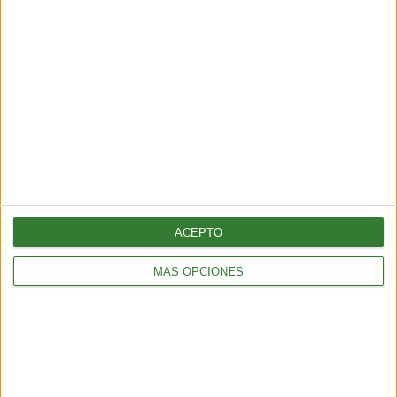
BIENESTAR
De qué manera puedes veganizar tu rutina diaria de
belleza, paso a paso
3 min
| 24/02/2022
Descubre cómo llevar una rutina de cuidados, sin ingredientes de
origen animal y cruelty free, de manera sencilla y en pocos pasos.
ACEPTO
MÁS OPCIONES
Inspirando el cambio
Contacto
Acerca de nosotros