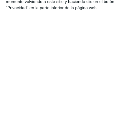
momento volviendo a este sitio y haciendo clic en el botón
"Privacidad" en la parte inferior de la página web.
ENTRETENIMIENTO
Ex Miss Universo se declaró en contra de la ropa "extra
grande" y generó disputa
3 min
| 29/11/2022
Cecilia Bolocco se refirió a los talles normales de la ropa y dijo que
las mujeres “necesitan comer menos”. Sus declaraciones tuvieron
mucha repercusión.
OPINIÓN
Jamie Lee Curtis: “Tengo una hija trans. Hay amenazas