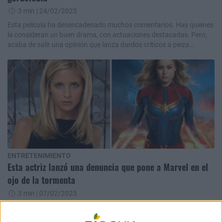
3 min
| 24/02/2023
Esta película ha desencadenado muchos comentarios. Hay quienes
la consideran un buen drama, con actuaciones destacadas. Pero,
acaba de salir una opinión que lanza dardos críticos a pieza
cinematográfica.
ENTRETENIMIENTO
Esta actriz lanzó una denuncia que pone a Marvel en el
ojo de la tormenta
3 min
| 07/02/2023
La actriz que protagonizó Buffy Cazavampiros afirmó que las
películas de Marvel con mujeres protagonistas son “destrozadas”