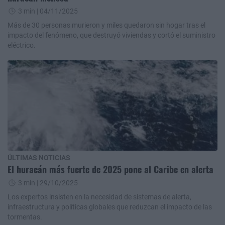
3 min
| 04/11/2025
Más de 30 personas murieron y miles quedaron sin hogar tras el
impacto del fenómeno, que destruyó viviendas y cortó el suministro
eléctrico.
ÚLTIMAS NOTICIAS
El huracán más fuerte de 2025 pone al Caribe en alerta
3 min
| 29/10/2025
Los expertos insisten en la necesidad de sistemas de alerta,
infraestructura y políticas globales que reduzcan el impacto de las
tormentas.