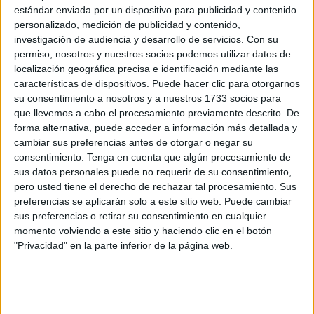
estándar enviada por un dispositivo para publicidad y contenido
AMBIENTE
personalizado, medición de publicidad y contenido,
Cuanto más se tarde en reducir las emisiones, más
investigación de audiencia y desarrollo de servicios.
Con su
costoso será el clima extremo
permiso, nosotros y nuestros socios podemos utilizar datos de
localización geográfica precisa e identificación mediante las
5 min
| 14/10/2024
características de dispositivos. Puede hacer clic para otorgarnos
El cambio climático es responsable de casi la mitad del costo de los
su consentimiento a nosotros y a nuestros 1733 socios para
daños de Milton y Helene en Florida, según un estudio. Con cada
que llevemos a cabo el procesamiento previamente descrito. De
grado de calentamiento, los huracanes se volverán más poderosos.
forma alternativa, puede acceder a información más detallada y
cambiar sus preferencias antes de otorgar o negar su
consentimiento.
Tenga en cuenta que algún procesamiento de
sus datos personales puede no requerir de su consentimiento,
pero usted tiene el derecho de rechazar tal procesamiento. Sus
preferencias se aplicarán solo a este sitio web. Puede cambiar
sus preferencias o retirar su consentimiento en cualquier
momento volviendo a este sitio y haciendo clic en el botón
"Privacidad" en la parte inferior de la página web.
TENDENCIAS
Flamencos se refugiaron en un baño durante el huracán
Ian y "se salvaron todos"