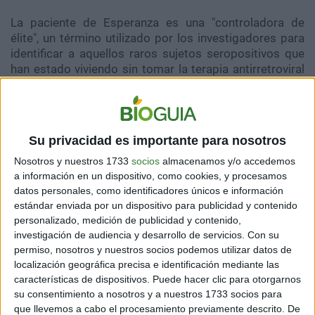
La paciente de Esperanza es una "controladora de
élite", un término utilizado por los investigadores para
identificar a aquellos raros sujetos seropositivos que
han estado viviendo sin tomar la terapia antirretroviral
(TAR), que es el tratamiento para el VIH. La mujer ha
vivido sin TAR durante los últimos ocho años.
Entre esta élite, el paciente de Esperanza es
Su privacidad es importante para nosotros
particularmente notable, porque incluso los
"controladores de élite" a veces muestran signos
Nosotros y nuestros 1733
socios
almacenamos y/o accedemos
detectables del virus, dependiendo de lo mucho que se
a información en un dispositivo, como cookies, y procesamos
busque.
datos personales, como identificadores únicos e información
estándar enviada por un dispositivo para publicidad y contenido
En el caso de la paciente argentina, los científicos
personalizado, medición de publicidad y contenido,
precisaron que no encontraron genomas intactos del
investigación de audiencia y desarrollo de servicios.
Con su
permiso, nosotros y nuestros socios podemos utilizar datos de
VIH tras analizar más de 1.190 millones de células de
localización geográfica precisa e identificación mediante las
sangre y 500 millones de tejidos.
características de dispositivos. Puede hacer clic para otorgarnos
su consentimiento a nosotros y a nuestros 1733 socios para
"Lo que ocurre con la paciente de Esperanza está en un
que llevemos a cabo el procesamiento previamente descrito. De
nivel diferente", dijeron los investigadores de Argentina