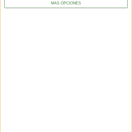
MÁS OPCIONES
6 min
| 2026-06-21 13:00
TENDENCIAS
El turismo sostenible tiene su semana en América Latina: qué
propone la edición 2026
4 min
| 2026-06-09 13:22