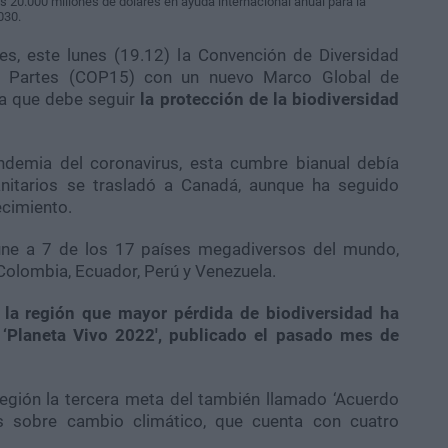
s 20.000 millones de dólares en ayuda internacional anual para la
030.
, este lunes (19.12) la Convención de Diversidad
as Partes (COP15) con un nuevo Marco Global de
ta que debe seguir
la protección de la biodiversidad
ndemia del coronavirus, esta cumbre bianual debía
anitarios se trasladó a Canadá, aunque ha seguido
ecimiento.
eúne a 7 de los 17 países megadiversos del mundo,
 Colombia, Ecuador, Perú y Venezuela.
 la región que mayor pérdida de biodiversidad ha
 ‘Planeta Vivo 2022', publicado el pasado mes de
región la tercera meta del también llamado ‘Acuerdo
s sobre cambio climático, que cuenta con cuatro