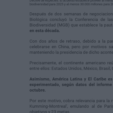
Declive de especies. El acuerdo establece proveer al meno
biodiversidad para 2025 y al menos 30.000 millones para 2
Después de dos semanas de negociaciones
Biológica concluyó la Conferencia de l
Biodiversidad (MGB) que establece la pau
en esta década.
Con dos años de retraso, debido a la pa
celebrarse en China, pero por motivos s
manteniendo la presidencia de dicho acont
Precisamente, el continente americano r
entre ellos: Estados Unidos, México, Brasil,
Asimismo, América Latina y El Caribe es
experimentado, según datos del informe
octubre.
Por este motivo, cobra relevancia para la 
Kumming-Montreal', emulando al de Parí
objetivos y 23 metas.