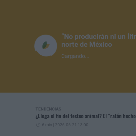
“No producirán ni un li
norte de México
Cargando...
TENDENCIAS
¿Llega el fin del testeo animal? El “ratón hec
6 min
| 2026-06-21 13:00