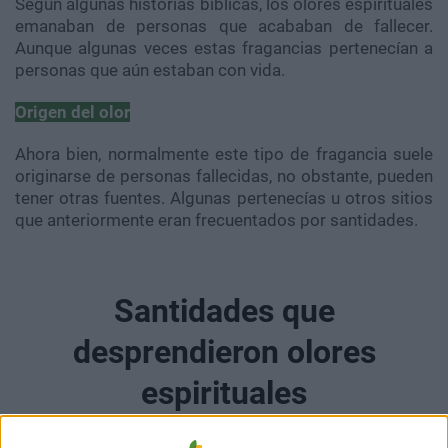
Según algunas historias bíblicas, los olores espirituales
emanaban de personas que acababan de fallecer.
Aunque algunas veces estas fragancias pertenecían a
personas que aún estaban con vida.
Origen del olor
Ahora bien, normalmente este tipo de fragancia suele
originarse de personas fallecidas, no obstante, pueden
tener otras fuentes. Algunas pertenecías u otros sitios
que anteriormente eran frecuentados por santidades.
Santidades que
desprendieron olores
espirituales