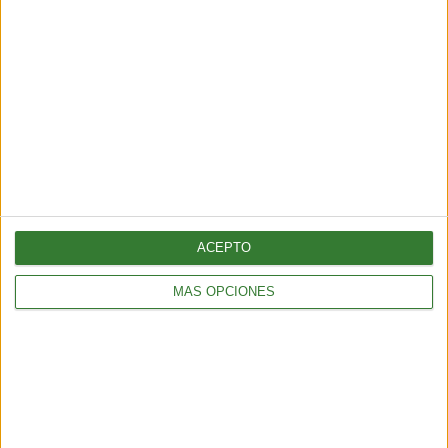
en el norte de México
Cargando...
ACEPTO
MÁS OPCIONES
TENDENCIAS
¿Llega el fin del testeo animal? El “ratón hecho con IA” que
podría cambiar para siempre la experimentación en animales