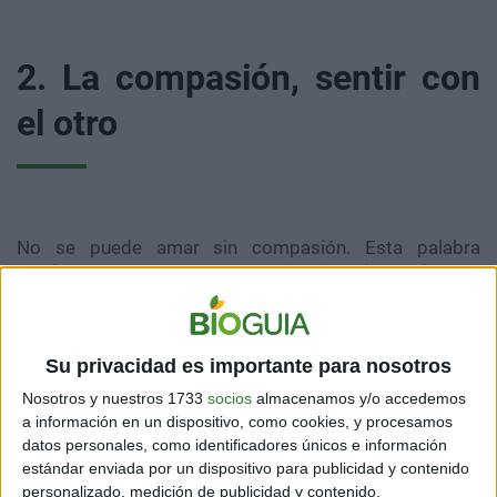
2. La compasión, sentir con
el otro
No se puede amar sin compasión. Esta palabra
muchas veces se toma como sinónimo de sentir pena
por el otro. Sin embargo, tiene un significado mucho
más profundo, a saber: compartir el sufrimiento del
otro, sentirlo como propio.
Su privacidad es importante para nosotros
Para amar a los demás, es fundamental trabajar la
Nosotros y nuestros 1733
socios
almacenamos y/o accedemos
compasión y la empatía. Puesto que el amor solo es
a información en un dispositivo, como cookies, y procesamos
verdadero si somos capaces de ponernos en el lugar
datos personales, como identificadores únicos e información
del otro, y de acompañarlo en las buenas y en las malas
estándar enviada por un dispositivo para publicidad y contenido
personalizado, medición de publicidad y contenido,