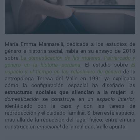
María Emma Mannarelli, dedicada a los estudios de
género e historia social, habla en su ensayo de 2018
sobre
La domesticación de las mujeres. Patriarcado y
género en la historia peruana
. El estudio sobre
El
espacio y el tiempo en las relaciones de género
de la
antropóloga Teresa del Valle en 1991 ya explicaba
cómo la configuración espacial ha diseñado las
estructuras sociales que silencian a la mujer
: la
domesticación
se construye en un
espacio interior
,
identificado con la casa y con las tareas de
reproducción y el cuidado familiar. Si bien este espacio,
más allá de la reducción del lugar físico, entra en una
construcción
emocional
de la realidad. Valle apunta: