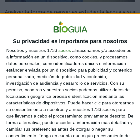
Analizar la forma de pensar es estudiar la lengua y sus
discursos.
Conocer las identidades culturales a través
de la lengua
no es nada nuevo. Ejemplo de ello nos han
dado el antropólogo británico
Edward B. Tylor (1832-
1917)
, el estadounidense
Franz Boas (1858-1942)
,
Su privacidad es importante para nosotros
hasta llegar a nuestros días, con propuestas teóricas
Nosotros y nuestros 1733
socios
almacenamos y/o accedemos
como la de la
gramática liminar
del lingüista español
a información en un dispositivo, como cookies, y procesamos
Ángel López García-Molins
. Este último, por ejemplo,
datos personales, como identificadores únicos e información
señala:
estándar enviada por un dispositivo para publicidad y contenido
personalizado, medición de publicidad y contenido,
investigación de audiencia y desarrollo de servicios.
Con su
“
Toda expresión, ya se trate de una
permiso, nosotros y nuestros socios podemos utilizar datos de
palabra, de una frase o de una oración,
localización geográfica precisa e identificación mediante las
características de dispositivos. Puede hacer clic para otorgarnos
es una imagen de la realidad, una
su consentimiento a nosotros y a nuestros 1733 socios para
especie de cuadro o fotografía de la
que llevemos a cabo el procesamiento previamente descrito. De
misma
”.
forma alternativa, puede acceder a información más detallada y
cambiar sus preferencias antes de otorgar o negar su
consentimiento.
Tenga en cuenta que algún procesamiento de