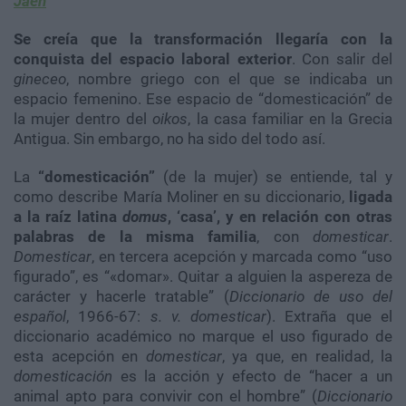
Jaén
Se creía que la transformación llegaría con la
conquista del espacio laboral exterior
. Con salir del
gineceo
, nombre griego con el que se indicaba un
espacio femenino. Ese espacio de “domesticación” de
la mujer dentro del
oikos
, la casa familiar en la Grecia
Antigua. Sin embargo, no ha sido del todo así.
La
“domesticación”
(de la mujer) se entiende, tal y
como describe María Moliner en su diccionario,
ligada
a la raíz latina
domus
, ‘casa’, y en relación con otras
palabras de la misma familia
, con
domesticar
.
Domesticar
, en tercera acepción y marcada como “uso
figurado”, es “«domar». Quitar a alguien la aspereza de
carácter y hacerle tratable” (
Diccionario de uso del
español
, 1966-67:
s. v. domesticar
). Extraña que el
diccionario académico no marque el uso figurado de
esta acepción en
domesticar
, ya que, en realidad, la
domesticación
es la acción y efecto de “hacer a un
animal apto para convivir con el hombre” (
Diccionario