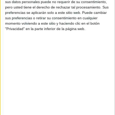
sus datos personales puede no requerir de su consentimiento,
Así, el lenguaje no es solo un conjunto de
pero usted tiene el derecho de rechazar tal procesamiento. Sus
símbolos formales, sino que es un reflejo
preferencias se aplicarán solo a este sitio web. Puede cambiar
sus preferencias o retirar su consentimiento en cualquier
social que permite ver cómo
momento volviendo a este sitio y haciendo clic en el botón
categorizamos, conceptualizamos y
"Privacidad" en la parte inferior de la página web.
resolvemos problemas. En definitiva,
cómo construimos la sociedad –
tomamos el concepto de
constructivismo
social
de su precursor teórico el filósofo
ruso
Lev Smionovich Vygotsky (1896-
1934)
.