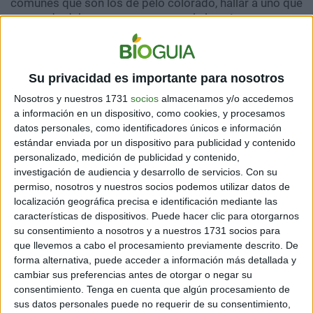
comunes que son los de pelo colorado, hallar a uno que
sea zurdo debe ser como ganarse la lotería.
Son más friolentos que la
Su privacidad es importante para nosotros
Nosotros y nuestros 1731
socios
almacenamos y/o accedemos
mayoría
a información en un dispositivo, como cookies, y procesamos
datos personales, como identificadores únicos e información
estándar enviada por un dispositivo para publicidad y contenido
personalizado, medición de publicidad y contenido,
investigación de audiencia y desarrollo de servicios.
Con su
permiso, nosotros y nuestros socios podemos utilizar datos de
El gen MC1R interviene de forma importante en el color
localización geográfica precisa e identificación mediante las
de la piel y el cabello de las personas, pero también
características de dispositivos. Puede hacer clic para otorgarnos
influye en procesos que determinan nuestra
su consentimiento a nosotros y a nuestros 1731 socios para
sensibilidad a la temperatura. Esto convierte a los
que llevemos a cabo el procesamiento previamente descrito. De
pelirrojos en personas particularmente sensibles al
forma alternativa, puede acceder a información más detallada y
frío.
cambiar sus preferencias antes de otorgar o negar su
consentimiento.
Tenga en cuenta que algún procesamiento de
sus datos personales puede no requerir de su consentimiento,