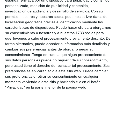
estándar enviada por un dispositivo para publicidad y contenido
En esa ansiedad perdemos de vista que el otro puede
personalizado, medición de publicidad y contenido,
estar ocupado, con una urgencia, o simplemente no
investigación de audiencia y desarrollo de servicios.
Con su
querer contestar a nuestro tiempo. Por eso, si alguien
permiso, nosotros y nuestros socios podemos utilizar datos de
no responde el mensaje que esperas, respira y trata de
localización geográfica precisa e identificación mediante las
gestionarlo lo mejor posible.
características de dispositivos. Puede hacer clic para otorgarnos
su consentimiento a nosotros y a nuestros 1733 socios para
No tomes todo personal, menos aún un mensaje,
que llevemos a cabo el procesamiento previamente descrito. De
porque sin saber lo que sucede del otro lado puedes
forma alternativa, puede acceder a información más detallada y
inventarte ficciones dignas de un best seller.
cambiar sus preferencias antes de otorgar o negar su
consentimiento.
Tenga en cuenta que algún procesamiento de
Hay casos en los que el silencio también es una
sus datos personales puede no requerir de su consentimiento,
respuesta también. Por supuesto que duele, pero si tú
pero usted tiene el derecho de rechazar tal procesamiento. Sus
necesitas hablar o sacarte las dudas, siempre puedes
preferencias se aplicarán solo a este sitio web. Puede cambiar
recurrir al intercambio más antiguo de todos: el
sus preferencias o retirar su consentimiento en cualquier
encuentro cara a cara.
momento volviendo a este sitio y haciendo clic en el botón
"Privacidad" en la parte inferior de la página web.