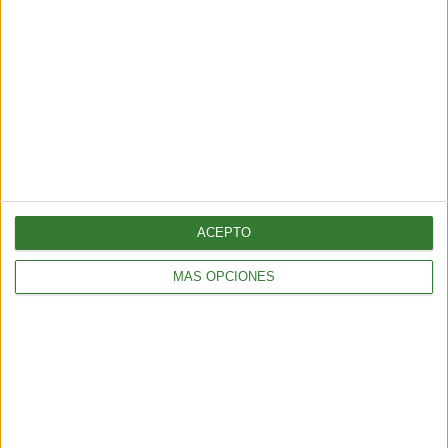
TENDENCIAS
El turismo sostenible tiene su semana en América Latina: qué
propone la edición 2026
ACEPTO
4 min
| 2026-06-09 13:22
MÁS OPCIONES