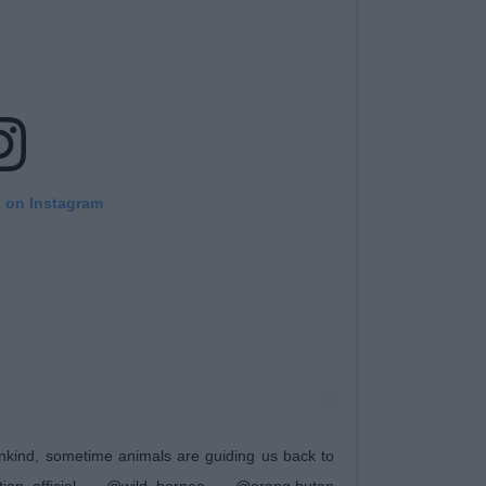
t on Instagram
kind, sometime animals are guiding us back to
on_official @wild_borneo @orang.hutan