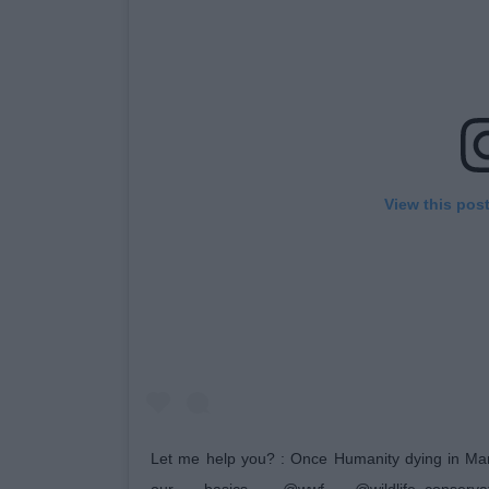
View this pos
Let me help you? : Once Humanity dying in Man
our basics. @wwf @wildlife_conservati