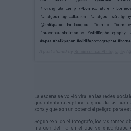
@oranghutancamp @borneo.nature @borneowil
@natgeoimagecollection @natgeo @natgeoyo
@balikpapan_landscapers #borneo #borneowi
#oranghutankalimantan #wildlifephotography 
#apes #balikpapan #wildlifephotographer #borne
A post shared by
Reminiscence Photography
(@
La escena se volvió viral en las redes social
que intentaba capturar alguna de las serp
zona y que son un potencial peligro para es
Según explicó el fotógrafo, los visitantes 
margen del río en el que se encontraba e