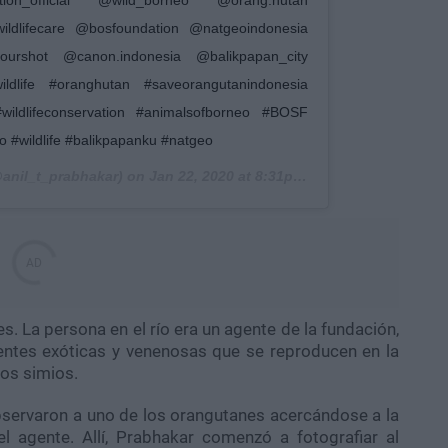
dlifecare @bosfoundation @natgeoindonesia
urshot @canon.indonesia @balikpapan_city
ldlife #oranghutan #saveorangutanindonesia
#wildlifeconservation #animalsofborneo #BOSF
o #wildlife #balikpapanku #natgeo
anil_t_prabhakar) on
Jan 22, 2020 at 8:31pm PST
es. La persona en el río era un agente de la fundación,
ientes exóticas y venenosas que se reproducen en la
tos simios.
observaron a uno de los orangutanes acercándose a la
l agente. Allí, Prabhakar comenzó a fotografiar al