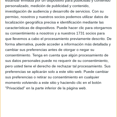
9. LAGOS DE PLITVICE, CROACIA
estándar enviada por un dispositivo para publicidad y contenido
personalizado, medición de publicidad y contenido,
investigación de audiencia y desarrollo de servicios.
Con su
permiso, nosotros y nuestros socios podemos utilizar datos de
10. LINAPACAN ISLAND, PALAWAN, FILIPINAS
localización geográfica precisa e identificación mediante las
características de dispositivos. Puede hacer clic para otorgarnos
su consentimiento a nosotros y a nuestros 1731 socios para
que llevemos a cabo el procesamiento previamente descrito. De
11. LOS ROQUES, VENEZUELA
forma alternativa, puede acceder a información más detallada y
cambiar sus preferencias antes de otorgar o negar su
consentimiento.
Tenga en cuenta que algún procesamiento de
sus datos personales puede no requerir de su consentimiento,
12. MALDIVAS
pero usted tiene el derecho de rechazar tal procesamiento. Sus
preferencias se aplicarán solo a este sitio web. Puede cambiar
sus preferencias o retirar su consentimiento en cualquier
momento volviendo a este sitio y haciendo clic en el botón
13. MOOREA, POLINESIA FRANCESA
"Privacidad" en la parte inferior de la página web.
14. NAVAGIO BAY, GRECIA