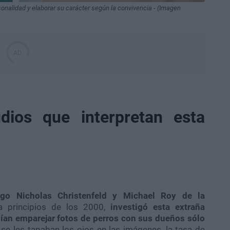
onalidad y elaborar su carácter según la convivencia - (Imagen
dios que interpretan esta
go Nicholas Christenfeld y Michael Roy de la
 a principios de los 2000,
investigó esta extraña
dían emparejar fotos de perros con sus dueños sólo
o se les tapaban los ojos en las imágenes, la tasa de