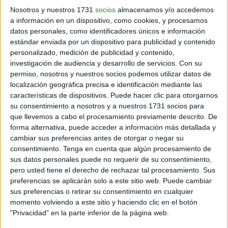
preparado.Una vez la tengas, corta en unas 12-15 tiras de pan que
Nosotros y nuestros 1731
socios
almacenamos y/o accedemos
serán nuestros grisines. Con la ayuda de una brocha de cocina,
a información en un dispositivo, como cookies, y procesamos
tienes que pintar cada uno de ellos con mantequilla, y luego
colocarlos en una rejilla de horno con papel para hornear. Sobre
datos personales, como identificadores únicos e información
encima de cada palito, puedes poner un poco de salsa de pesto
estándar enviada por un dispositivo para publicidad y contenido
casera y el queso parmesano rallado.Por último, hornea a 200
personalizado, medición de publicidad y contenido,
grados durante unos 15 minutos hasta que estén doraditos y
acompaña con tu salsa favorita!
investigación de audiencia y desarrollo de servicios.
Con su
permiso, nosotros y nuestros socios podemos utilizar datos de
localización geográfica precisa e identificación mediante las
Fuente> Recetin
características de dispositivos. Puede hacer clic para otorgarnos
su consentimiento a nosotros y a nuestros 1731 socios para
que llevemos a cabo el procesamiento previamente descrito. De
Comparte en redes sociales:
forma alternativa, puede acceder a información más detallada y
cambiar sus preferencias antes de otorgar o negar su
Guardar
consentimiento.
Tenga en cuenta que algún procesamiento de
sus datos personales puede no requerir de su consentimiento,
pero usted tiene el derecho de rechazar tal procesamiento. Sus
preferencias se aplicarán solo a este sitio web. Puede cambiar
SUSCRÍBETE AL NEWSLETTER Y
sus preferencias o retirar su consentimiento en cualquier
SÉ PARTE DEL CAMBIO
momento volviendo a este sitio y haciendo clic en el botón
"Privacidad" en la parte inferior de la página web.