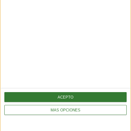
ALIMENTACIÓN
Cheesecake de kiwi: la receta que vas a querer repetir
3 min
| 2025-11-05 13:29
ACEPTO
MÁS OPCIONES