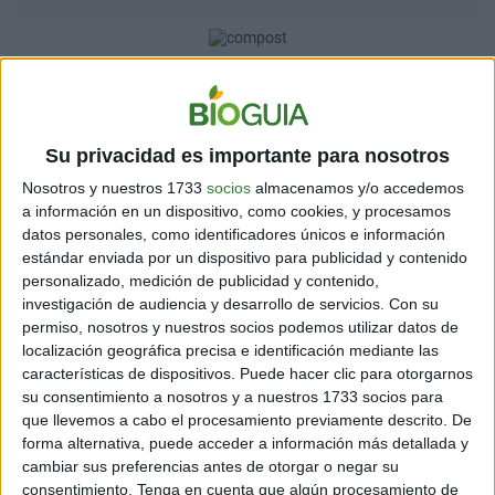
Convertir los deshechos vegetales en un recurso
natural útil sirve para mejorar el suelo en el que plantas
cosas, por lo que si deseas comenzar un huerto urbano
o simplemente plantar un rosal o un árbol, tu compost
Su privacidad es importante para nosotros
puede ser el primer ingrediente en una serie de tareas
Nosotros y nuestros 1733
socios
almacenamos y/o accedemos
para embellecer tu hogar.
a información en un dispositivo, como cookies, y procesamos
datos personales, como identificadores únicos e información
estándar enviada por un dispositivo para publicidad y contenido
personalizado, medición de publicidad y contenido,
investigación de audiencia y desarrollo de servicios.
Con su
permiso, nosotros y nuestros socios podemos utilizar datos de
localización geográfica precisa e identificación mediante las
características de dispositivos. Puede hacer clic para otorgarnos
su consentimiento a nosotros y a nuestros 1733 socios para
que llevemos a cabo el procesamiento previamente descrito. De
forma alternativa, puede acceder a información más detallada y
cambiar sus preferencias antes de otorgar o negar su
consentimiento.
Tenga en cuenta que algún procesamiento de