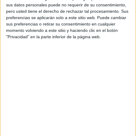
sus datos personales puede no requerir de su consentimiento,
pero usted tiene el derecho de rechazar tal procesamiento. Sus
preferencias se aplicarán solo a este sitio web. Puede cambiar
sus preferencias o retirar su consentimiento en cualquier
momento volviendo a este sitio y haciendo clic en el botón
Las frutas, verduras, hojas verdes, café, té y restos de
"Privacidad" en la parte inferior de la página web.
comida son ricos en nitrógeno, esencial para hacer una
compost perfecta. Al ser atacados por
microorganismos del suelo se convierten en minerales,
CO2, agua y humus. Su apariencia final es tierra negra y
fresca, excelente para comenzar a plantar.
Es importante que seas paciente con tu compost, que
le des tiempo de trabajar y que seas constante. Puedes
iniciarla hoy mismo. Lo mejor es que tengas un espacio
específico para tu compost, ya sea en una caja de
madera, creando un agujero en el suelo o incluso con
un mosquitero. Al tener el espacio no olvides usar
aserrín antes y después de poner los productos
orgánicos para evitar parásitos y malos olores, y sobre
todo, no olvides mover tu compost regularmente para