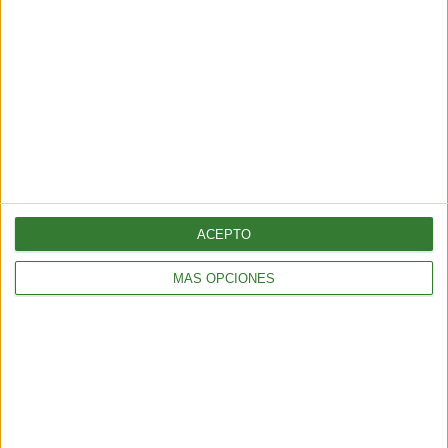
AMBIENTE
¿Es posible convertir la noche en día? El polémico proyecto que
busca iluminar la Tierra desde el espacio
6 min
| 2026-07-25 13:00
ACEPTO
MÁS OPCIONES