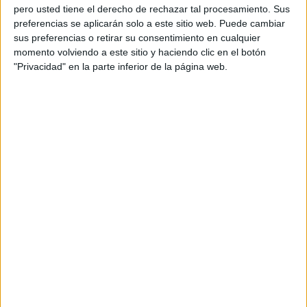
pero usted tiene el derecho de rechazar tal procesamiento. Sus
preferencias se aplicarán solo a este sitio web. Puede cambiar
sus preferencias o retirar su consentimiento en cualquier
momento volviendo a este sitio y haciendo clic en el botón
"Privacidad" en la parte inferior de la página web.
Con total emoción,
Karim
le confesó al diario
británico
Daily News
lo siguiente:
"Estábamos realmente sorprendidos
cuando nos despertamos y vimos todo
el desierto cubierto de nieve. No