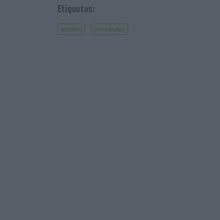
Etiquetas:
arboles
novedades