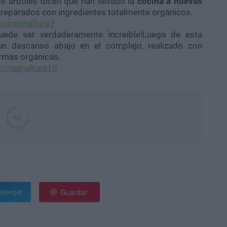
s árboles dicen que han llevado la 
cocina a nuevas
n preparados con ingredientes totalmente orgánicos.
ede ser verdaderamente increíble!Luego de esta
 un descanso abajo en el complejo, realizado con
ormas orgánicas.
Guardar
senger