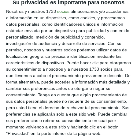
Su privacidad es importante para nosotros
Nosotros y nuestros 1733
socios
almacenamos y/o accedemos
a información en un dispositivo, como cookies, y procesamos
Fuentes:
Los techos que dan comida
datos personales, como identificadores únicos e información
estándar enviada por un dispositivo para publicidad y contenido
personalizado, medición de publicidad y contenido,
Comparte en redes sociales:
investigación de audiencia y desarrollo de servicios.
Con su
permiso, nosotros y nuestros socios podemos utilizar datos de
Guardar
localización geográfica precisa e identificación mediante las
características de dispositivos. Puede hacer clic para otorgarnos
su consentimiento a nosotros y a nuestros 1733 socios para
que llevemos a cabo el procesamiento previamente descrito. De
Etiquetas:
forma alternativa, puede acceder a información más detallada y
cambiar sus preferencias antes de otorgar o negar su
consentimiento.
Tenga en cuenta que algún procesamiento de
comida
huerta
botellas
DIY
sus datos personales puede no requerir de su consentimiento,
pero usted tiene el derecho de rechazar tal procesamiento. Sus
preferencias se aplicarán solo a este sitio web. Puede cambiar
sus preferencias o retirar su consentimiento en cualquier
SUSCRÍBETE AL NEWSLETTER Y
momento volviendo a este sitio y haciendo clic en el botón
SÉ PARTE DEL CAMBIO
"Privacidad" en la parte inferior de la página web.