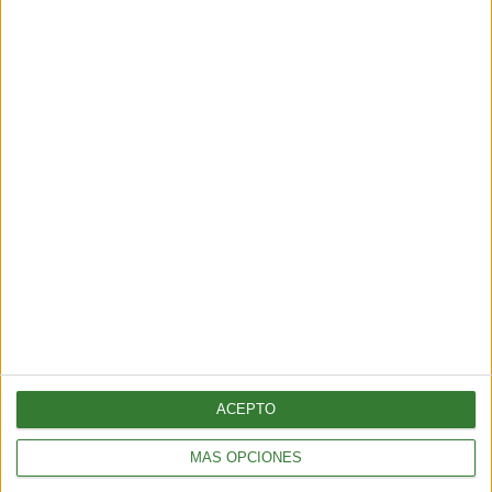
¿Es posible convertir la noche en día? El polémico proyecto que
busca iluminar la Tierra desde el espacio
6 min
| 2026-07-25 13:00
AMBIENTE
Temporal en Chile: qué es el río atmosférico categoría 5 que
azota al país
4 min
| 2026-07-17 14:45
ACEPTO
MÁS OPCIONES