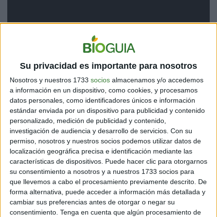
En su discurso, la joven de 17 años le reclamó a todos
los dirigentes económicos y políticos que acaben
Su privacidad es importante para nosotros
inmediatamente con las inversiones para la extracción
de combustibles fósiles, así como con los subsidios
Nosotros y nuestros 1733
socios
almacenamos y/o accedemos
que favorecen su uso.
a información en un dispositivo, como cookies, y procesamos
datos personales, como identificadores únicos e información
La activista sueca tuvo su segunda y principal
estándar enviada por un dispositivo para publicidad y contenido
personalizado, medición de publicidad y contenido,
intervención después de la del presidente
investigación de audiencia y desarrollo de servicios.
Con su
estadounidense Donald Trump, quien ante los
permiso, nosotros y nuestros socios podemos utilizar datos de
asistentes de Davos, se sumó a la iniciativa de plantar
localización geográfica precisa e identificación mediante las
un billón de árboles promovida por este foro.
características de dispositivos. Puede hacer clic para otorgarnos
su consentimiento a nosotros y a nuestros 1733 socios para
“Plantar árboles está bien, pero ni de lejos se acerca a
que llevemos a cabo el procesamiento previamente descrito. De
lo que es necesario hacer”
, sostuvo Thunberg,
forma alternativa, puede acceder a información más detallada y
haciendo eco de la propuesta de Trump. Si bien la joven
cambiar sus preferencias antes de otorgar o negar su
reconoció que la transición ecológica es un proceso
consentimiento.
Tenga en cuenta que algún procesamiento de