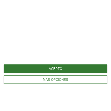
AMBIENTE
Los incendios en España y Francia muestran una nueva
amenaza: ¿por qué cada vez hay más fuegos extremos?
5 min
| 2026-07-28 13:00
ACEPTO
MÁS OPCIONES