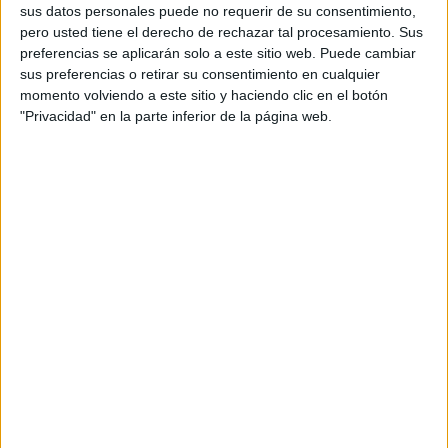
duro, afirmó que no por eso se debe renunciar a ella.
sus datos personales puede no requerir de su consentimiento,
Por eso, insistió en la necesidad de afrontar esta
pero usted tiene el derecho de rechazar tal procesamiento. Sus
transición poniendo “todas las cartas sobre la mesa”.
preferencias se aplicarán solo a este sitio web. Puede cambiar
sus preferencias o retirar su consentimiento en cualquier
Greta Thunberg inició este discurso recordando que
momento volviendo a este sitio y haciendo clic en el botón
cuando fue a Davos por primera vez el año pasado ya
"Privacidad" en la parte inferior de la página web.
advirtió de que nuestra casa, el planeta Tierra, estaba
“en llamas” y un año después sigue igual.