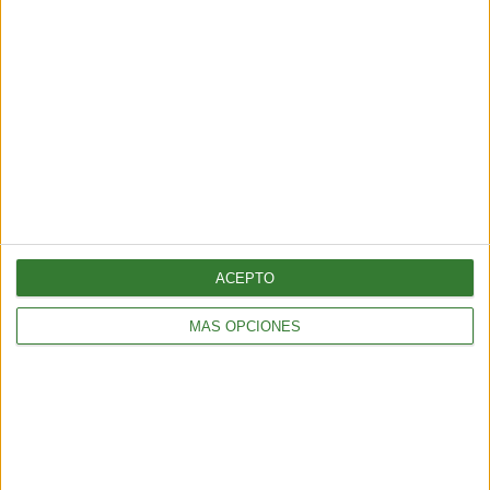
Récord histórico de sargazo
golpea al Caribe y al golfo de
México
ACEPTO
Cargando...
MÁS OPCIONES