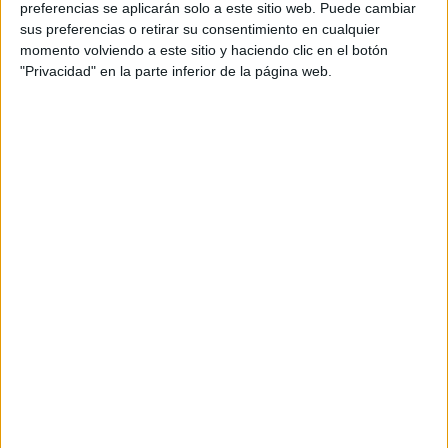
preferencias se aplicarán solo a este sitio web. Puede cambiar
una persona fiel a sus convicciones.
“Una vez que
sus preferencias o retirar su consentimiento en cualquier
decidí criar abejas profesionalmente y producir miel
momento volviendo a este sitio y haciendo clic en el botón
local de Qatar, fui a Europa para aprender todo sobre la
"Privacidad" en la parte inferior de la página web.
apicultura
. Pero era información inútil, ya que las
circunstancias aquí en Qatar son muy diferentes a las
de Europa”
afirmó.