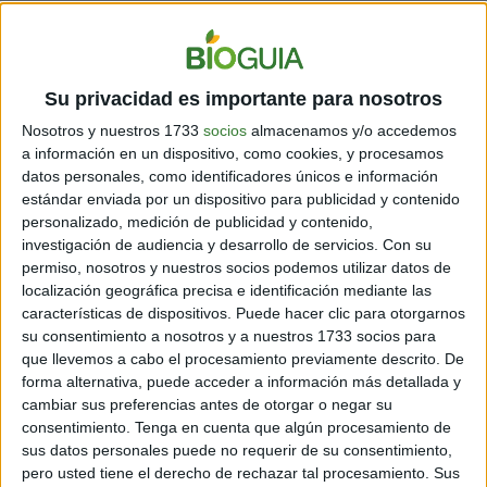
primer productor profesional de miel en
Qatar
.
“Planto árboles Sidr alrededor de mi
Su privacidad es importante para nosotros
granja, para proteger el interior del
Nosotros y nuestros 1733
socios
almacenamos y/o accedemos
viento. Adentro, hay más árboles que
a información en un dispositivo, como cookies, y procesamos
brindan sombra, y todas mis colmenas
datos personales, como identificadores únicos e información
estándar enviada por un dispositivo para publicidad y contenido
tienen un suministro constante de agua
personalizado, medición de publicidad y contenido,
para mantener hidratadas a las abejas”
investigación de audiencia y desarrollo de servicios.
Con su
le explicó en exclusiva a Adventure.com
permiso, nosotros y nuestros socios podemos utilizar datos de
localización geográfica precisa e identificación mediante las
características de dispositivos. Puede hacer clic para otorgarnos
Un dato no menor, es que el testimonio de
Khalid
deja
su consentimiento a nosotros y a nuestros 1733 socios para
en evidencia una historia de lucha, debido a las
que llevemos a cabo el procesamiento previamente descrito. De
forma alternativa, puede acceder a información más detallada y
condiciones climáticas características del desierto y
cambiar sus preferencias antes de otorgar o negar su
sobre todo por su gran perseverancia y actitud para
consentimiento.
Tenga en cuenta que algún procesamiento de
adaptarse a las circunstancias.
sus datos personales puede no requerir de su consentimiento,
pero usted tiene el derecho de rechazar tal procesamiento. Sus
De hecho, su espíritu emprendedor lo ha llevado a ser