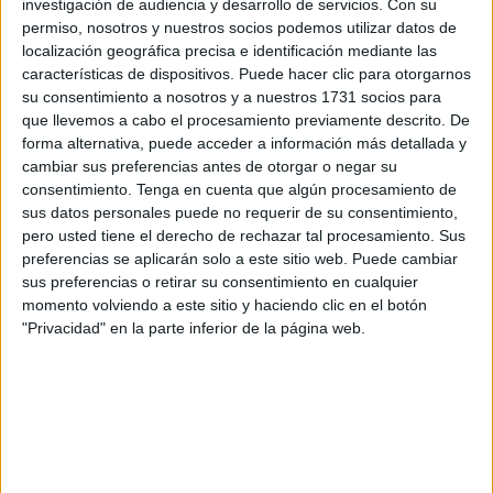
investigación de audiencia y desarrollo de servicios.
Con su
permiso, nosotros y nuestros socios podemos utilizar datos de
localización geográfica precisa e identificación mediante las
características de dispositivos. Puede hacer clic para otorgarnos
su consentimiento a nosotros y a nuestros 1731 socios para
que llevemos a cabo el procesamiento previamente descrito. De
forma alternativa, puede acceder a información más detallada y
cambiar sus preferencias antes de otorgar o negar su
Mientras que ciertas partes de California se encienden
consentimiento.
Tenga en cuenta que algún procesamiento de
en llamas, otras regiones permanecen en la oscuridad
sus datos personales puede no requerir de su consentimiento,
total. PG&E, la empresa de servicios públicos más
pero usted tiene el derecho de rechazar tal procesamiento. Sus
grande del estado,
ha cortado la energía de unos
preferencias se aplicarán solo a este sitio web. Puede cambiar
940.000 clientes
.
sus preferencias o retirar su consentimiento en cualquier
momento volviendo a este sitio y haciendo clic en el botón
La medida se tomó con la esperanza de que la
"Privacidad" en la parte inferior de la página web.
compañía pueda evitar que el viento derribe las líneas
eléctricas y provoque nuevos incendios. Incluso
una
pequeña chispa
de una de estas líneas eléctricas
puede desencadenar un incendio forestal masivo.
[También podría interesarte:
El jaguar está al borde de