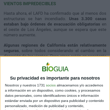
VIENTOS IMPREDECIBLES
Hasta ahora, el LAFD ha confirmado que al menos dos
estructuras se han incendiado.
Unas 3.300 casas
estaban bajo órdenes de evacuación obligatorias
en
el oeste de Los Ángeles, aunque se espera que este
número aumente.
Algunas regiones de California están relativamente
seguras
, sobre todos considerando el cambio en la
dirección de los vientos. Pero otras están en constante
amenaza, como Los Ángeles y el área circundante,
pues el Servicio Meteorológico Nacional informa que
hay vientos de hasta 80 kilómetros por hora en ciertas
áreas del estado.
Su privacidad es importante para nosotros
Nosotros y nuestros 1731
socios
almacenamos y/o accedemos
a información en un dispositivo, como cookies, y procesamos
datos personales, como identificadores únicos e información
estándar enviada por un dispositivo para publicidad y contenido
personalizado, medición de publicidad y contenido,