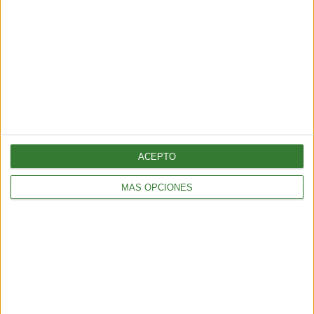
Cargando...
ACEPTO
MÁS OPCIONES
AMBIENTE
¿Es posible convertir la noche en día? El polémico proyecto que
busca iluminar la Tierra desde el espacio
6 min
| 2026-07-25 13:00