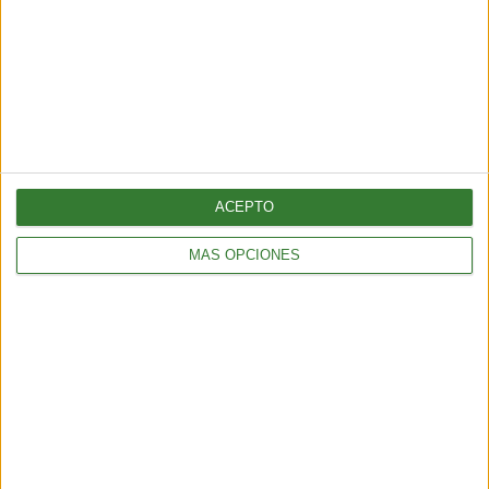
AMBIENTE
¿Es posible convertir la noche en día? El polémico proyecto que
busca iluminar la Tierra desde el espacio
6 min
| 2026-07-25 13:00
ACEPTO
MÁS OPCIONES
AMBIENTE
Temporal en Chile: qué es el río atmosférico categoría 5 que
azota al país