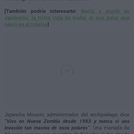
[También podría interesarte:
Nació y murió en
cautiverio: la triste vida de Inuka, el oso polar que
nació en el trópico
]
Jigancha Mousin, administrador del archipiélago dice
“
Vivo en Nueva Zembla desde 1983 y nunca vi una
invasión tan masiva de osos polares
”
. Una manada de