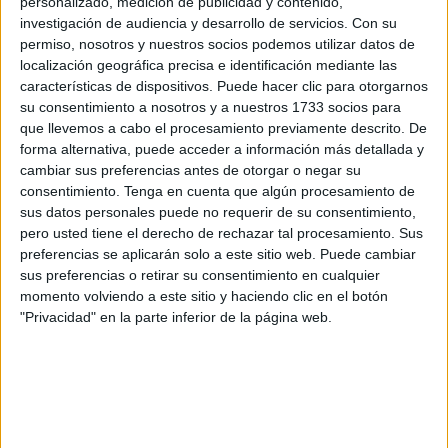
personalizado, medición de publicidad y contenido,
investigación de audiencia y desarrollo de servicios.
Con su
permiso, nosotros y nuestros socios podemos utilizar datos de
localización geográfica precisa e identificación mediante las
características de dispositivos. Puede hacer clic para otorgarnos
su consentimiento a nosotros y a nuestros 1733 socios para
que llevemos a cabo el procesamiento previamente descrito. De
forma alternativa, puede acceder a información más detallada y
cambiar sus preferencias antes de otorgar o negar su
consentimiento.
Tenga en cuenta que algún procesamiento de
sus datos personales puede no requerir de su consentimiento,
Sin embargo, se ha intentado expulsarlos con la ayuda
pero usted tiene el derecho de rechazar tal procesamiento. Sus
de vehículos de patrulla y perros, medidas que no ha
preferencias se aplicarán solo a este sitio web. Puede cambiar
causado el efecto esperado. En el peor de los casos,
si
sus preferencias o retirar su consentimiento en cualquier
la situación no puede ser contenida y los osos no
momento volviendo a este sitio y haciendo clic en el botón
pueden ser controlados, las autoridades pueden
"Privacidad" en la parte inferior de la página web.
tomar la decisión de sacrificarlos por medios
violentos
.
Esperamos que todo se resuelva y no tengan que
acabar con la vida de animales confundidos que no
tienen la culpa de que su hogar haya sido devastado