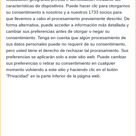
características de dispositivos. Puede hacer clic para otorgarnos
su consentimiento a nosotros y a nuestros 1733 socios para
que llevemos a cabo el procesamiento previamente descrito. De
forma alternativa, puede acceder a información más detallada y
cambiar sus preferencias antes de otorgar o negar su
consentimiento.
Tenga en cuenta que algún procesamiento de
sus datos personales puede no requerir de su consentimiento,
pero usted tiene el derecho de rechazar tal procesamiento. Sus
preferencias se aplicarán solo a este sitio web. Puede cambiar
sus preferencias o retirar su consentimiento en cualquier
momento volviendo a este sitio y haciendo clic en el botón
El asunto es que el
equilibrio en el planeta
ha estado
"Privacidad" en la parte inferior de la página web.
cambiando debido a la actividad humana. La
contaminación no solo destruye el ozono en las capas
más altas… también lo desplaza, haciendo que el ozono
descienda, más cerca de la superficie terrestre.
En Europa, se han hecho esfuerzos por monitorear las
concentraciones de ozono en la atmósfera
. Se ha
procurado cuidar la emisión de gases que causen
desajustes en el ozono, a la vez que estar pendientes