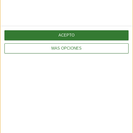
ACEPTO
MÁS OPCIONES
AMBIENTE
Los incendios en España y Francia muestran una nueva
amenaza: ¿por qué cada vez hay más fuegos extremos?
5 min
| 2026-07-28 13:00