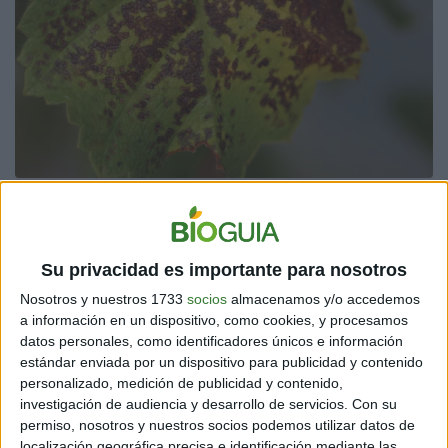
Fuente: REUTERS/Phil Noble
¿EL OZONO ES BUENO O MALO?
Su privacidad es importante para nosotros
Una pregunta que debe tener matices. En realidad, el
Nosotros y nuestros 1733
socios
almacenamos y/o accedemos
ozono es necesario
, sin su presencia la Tierra sería
a información en un dispositivo, como cookies, y procesamos
inhabitable. La capa de ozono sirve de filtro a los rayos
datos personales, como identificadores únicos e información
solares, pero este ozono debe estar a gran altura, lejos
estándar enviada por un dispositivo para publicidad y contenido
de la biodiversidad terrestre.
personalizado, medición de publicidad y contenido,
investigación de audiencia y desarrollo de servicios.
Con su
permiso, nosotros y nuestros socios podemos utilizar datos de
localización geográfica precisa e identificación mediante las