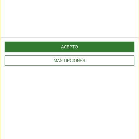
nuestros contenidos!
Me quiero suscribir
ACEPTO
MÁS OPCIONES