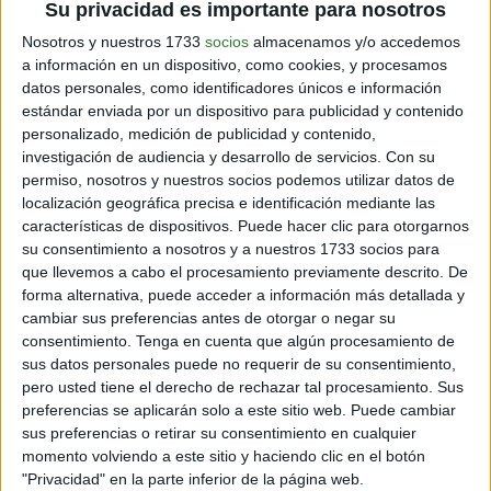
Su privacidad es importante para nosotros
Nosotros y nuestros 1733
socios
almacenamos y/o accedemos
a información en un dispositivo, como cookies, y procesamos
datos personales, como identificadores únicos e información
estándar enviada por un dispositivo para publicidad y contenido
personalizado, medición de publicidad y contenido,
Si vives en la Ciudad de Buenos Aires,
investigación de audiencia y desarrollo de servicios.
Con su
éstos son los lugares de recambio
permiso, nosotros y nuestros socios podemos utilizar datos de
adonde puedes ir:
localización geográfica precisa e identificación mediante las
características de dispositivos. Puede hacer clic para otorgarnos
su consentimiento a nosotros y a nuestros 1733 socios para
Plaza Libertad (Comuna 1)
que llevemos a cabo el procesamiento previamente descrito. De
forma alternativa, puede acceder a información más detallada y
Plaza Petronila Rodríguez (Comuna 2)
cambiar sus preferencias antes de otorgar o negar su
consentimiento.
Tenga en cuenta que algún procesamiento de
sus datos personales puede no requerir de su consentimiento,
Plaza Emilio Mitre (Comuna 2)
pero usted tiene el derecho de rechazar tal procesamiento. Sus
preferencias se aplicarán solo a este sitio web. Puede cambiar
sus preferencias o retirar su consentimiento en cualquier
Plaza Martin Fierro (Comuna 3)
momento volviendo a este sitio y haciendo clic en el botón
"Privacidad" en la parte inferior de la página web.