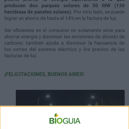
producen dos parques solares de 50 MW (130
hectáreas de paneles solares)
. Por otro lado, se puede
lograr un ahorro de hasta el 14% en la factura de luz.
Ser eficientes en el consumo no solamente sirve para
ahorrar energía y disminuir las emisiones de dióxido de
carbono; también ayuda a disminuir la frecuencia de
los cortes del sistema eléctrico y los precios de las
facturas de luz.
¡FELICITACIONES, BUENOS AIRES!