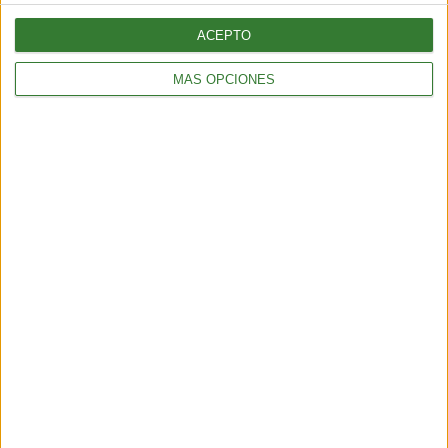
ACEPTO
MÁS OPCIONES
AMBIENTE
¿Es posible convertir la noche en día? El polémico proyecto que
busca iluminar la Tierra desde el espacio
6 min
| 2026-07-25 13:00