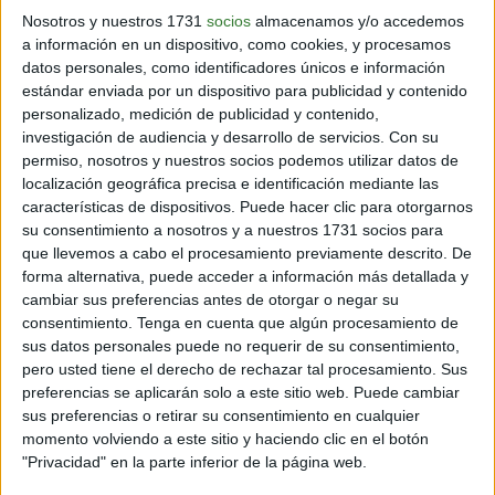
Nosotros y nuestros 1731
socios
almacenamos y/o accedemos
a información en un dispositivo, como cookies, y procesamos
datos personales, como identificadores únicos e información
estándar enviada por un dispositivo para publicidad y contenido
personalizado, medición de publicidad y contenido,
investigación de audiencia y desarrollo de servicios.
Con su
permiso, nosotros y nuestros socios podemos utilizar datos de
localización geográfica precisa e identificación mediante las
características de dispositivos. Puede hacer clic para otorgarnos
su consentimiento a nosotros y a nuestros 1731 socios para
que llevemos a cabo el procesamiento previamente descrito. De
forma alternativa, puede acceder a información más detallada y
cambiar sus preferencias antes de otorgar o negar su
consentimiento.
Tenga en cuenta que algún procesamiento de
sus datos personales puede no requerir de su consentimiento,
pero usted tiene el derecho de rechazar tal procesamiento. Sus
El científico alemán alertó de otras consecuencias
preferencias se aplicarán solo a este sitio web. Puede cambiar
mundiales que pueden ocasionar el derretimiento de
sus preferencias o retirar su consentimiento en cualquier
los glaciares, como el aumento del nivel del mar. "La
momento volviendo a este sitio y haciendo clic en el botón
"Privacidad" en la parte inferior de la página web.
agricultura orientada a la exportación a gran escala
también recibe agua de deshielo del glaciar, por lo