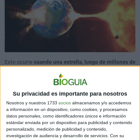
Esto ocurre
cuando una estrella, luego de millones de
años de desarrollo, se hace tan grande que termina
“comiéndose” a los planetas que orbitan a su
alrededor.
Estos fenómenos han sido explicados por
Cristian Giuppone, un astrónomo argentino que
Su privacidad es importante para nosotros
estableció fecha para que ocurra en nuestro sistema
solar:
Nosotros y nuestros 1733
socios
almacenamos y/o accedemos
a información en un dispositivo, como cookies, y procesamos
datos personales, como identificadores únicos e información
estándar enviada por un dispositivo para publicidad y contenido
Según Cristian, esto ocurre cuando los
personalizado, medición de publicidad y contenido,
planetas orbitan alrededor de las estrellas
investigación de audiencia y desarrollo de servicios.
Con su