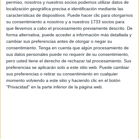
por periodos cortos, lo que provoca que
permiso, nosotros y nuestros socios podemos utilizar datos de
localización geográfica precisa e identificación mediante las
terminen siendo absorbidos. Este
características de dispositivos. Puede hacer clic para otorgarnos
científico ha establecido que esto
su consentimiento a nosotros y a nuestros 1733 socios para
ocurrirá en unos 5.000 millones de años.
que llevemos a cabo el procesamiento previamente descrito. De
forma alternativa, puede acceder a información más detallada y
cambiar sus preferencias antes de otorgar o negar su
También puede
interesarte:
Científicos descubren
consentimiento.
Tenga en cuenta que algún procesamiento de
primer nacimiento virgen en cocodrilos
.
sus datos personales puede no requerir de su consentimiento,
pero usted tiene el derecho de rechazar tal procesamiento. Sus
preferencias se aplicarán solo a este sitio web. Puede cambiar
sus preferencias o retirar su consentimiento en cualquier
momento volviendo a este sitio y haciendo clic en el botón
"Privacidad" en la parte inferior de la página web.